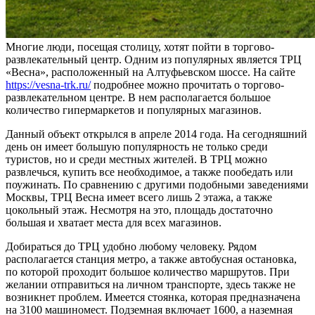
Многие люди, посещая столицу, хотят пойти в торгово-
развлекательный центр. Одним из популярных является ТРЦ
«Весна», расположенный на Алтуфьевском шоссе. На сайте
https://vesna-trk.ru/
подробнее можно прочитать о торгово-
развлекательном центре. В нем располагается большое
количество гипермаркетов и популярных магазинов.
Данный объект открылся в апреле 2014 года. На сегодняшний
день он имеет большую популярность не только среди
туристов, но и среди местных жителей. В ТРЦ можно
развлечься, купить все необходимое, а также пообедать или
поужинать. По сравнению с другими подобными заведениями
Москвы, ТРЦ Весна имеет всего лишь 2 этажа, а также
цокольный этаж. Несмотря на это, площадь достаточно
большая и хватает места для всех магазинов.
Добираться до ТРЦ удобно любому человеку. Рядом
располагается станция метро, а также автобусная остановка,
по которой проходит большое количество маршрутов. При
желании отправиться на личном транспорте, здесь также не
возникнет проблем. Имеется стоянка, которая предназначена
на 3100 машиномест. Подземная включает 1600, а наземная