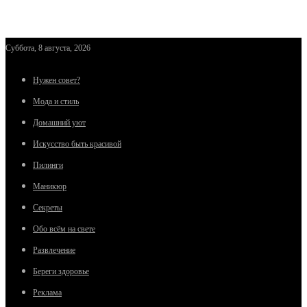
Суббота, 8 августа, 2026
Нужен совет?
Мода и стиль
Домашний уют
Искусство быть красивой
Пилинги
Маникюр
Секреты
Обо всём на свете
Развлечение
Береги здоровье
Реклама