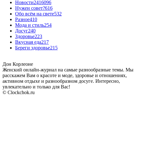
Новости24
16096
Нужен совет?
616
Обо всём на свете
532
Разное
410
Мода и стиль
254
Досуг
240
Здоровье
223
Вкусная еда
217
Береги здоровье
215
Дон Корлеоне
Женский онлайн-журнал на самые разнообразные темы. Мы
расскажем Вам о красоте и моде, здоровье и отношениях,
активном отдыхе и разнообразном досуге. Интересно,
увлекательно и только для Вас!
© Clockchok.ru