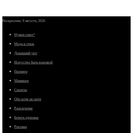
Воскресенье, 9 августа, 2026
Нужен совет?
Мода и стиль
Домашний уют
Искусство быть красивой
Пилинги
Маникюр
Секреты
Обо всём на свете
Развлечение
Береги здоровье
Реклама