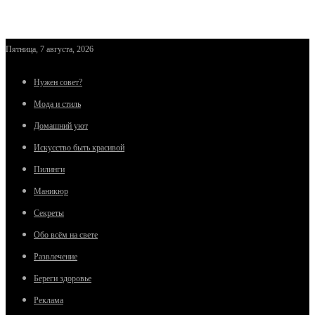
Пятница, 7 августа, 2026
Нужен совет?
Мода и стиль
Домашний уют
Искусство быть красивой
Пилинги
Маникюр
Секреты
Обо всём на свете
Развлечение
Береги здоровье
Реклама