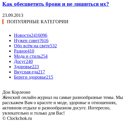
Как обесцветить брови и не лишиться их?
23.09.2013
ПОПУЛЯРНЫЕ КАТЕГОРИИ
Новости24
16096
Нужен совет?
616
Обо всём на свете
532
Разное
410
Мода и стиль
254
Досуг
240
Здоровье
223
Вкусная еда
217
Береги здоровье
215
Дон Корлеоне
Женский онлайн-журнал на самые разнообразные темы. Мы
расскажем Вам о красоте и моде, здоровье и отношениях,
активном отдыхе и разнообразном досуге. Интересно,
увлекательно и только для Вас!
© Clockchok.ru