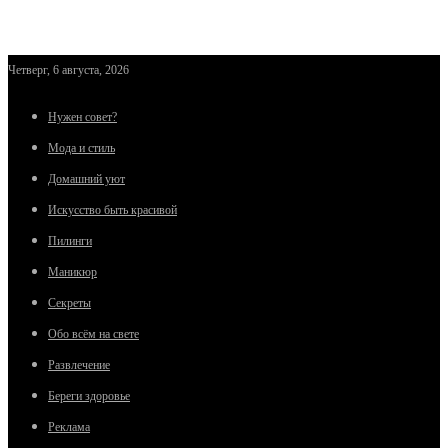
Четверг, 6 августа, 2026
Нужен совет?
Мода и стиль
Домашний уют
Искусство быть красивой
Пилинги
Маникюр
Секреты
Обо всём на свете
Развлечение
Береги здоровье
Реклама