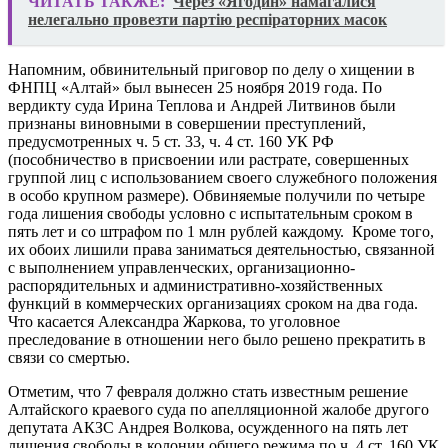
ЧИТАТЬ ТАКЖЕ:
Через «Ягодин» намагалися
нелегально провезти партію респіраторних масок
Напомним, обвинительный приговор по делу о хищении в
ФНПЦ «Алтай» был вынесен 25 ноября 2019 года. По
вердикту суда Ирина Теплова и Андрей Литвинов были
признаны виновными в совершении преступлений,
предусмотренных ч. 5 ст. 33, ч. 4 ст. 160 УК РФ
(пособничество в присвоении или растрате, совершенных
группой лиц с использованием своего служебного положения
в особо крупном размере). Обвиняемые получили по четыре
года лишения свободы условно с испытательным сроком в
пять лет и со штрафом по 1 млн рублей каждому. Кроме того,
их обоих лишили права заниматься деятельностью, связанной
с выполнением управленческих, организационно-
распорядительных и административно-хозяйственных
функций в коммерческих организациях сроком на два года.
Что касается Александра Жаркова, то уголовное
преследование в отношении него было решено прекратить в
связи со смертью.
Отметим, что 7 февраля должно стать известным решение
Алтайского краевого суда по апелляционной жалобе другого
депутата АКЗС Андрея Волкова, осужденного на пять лет
лишения свободы в колонии общего режима по ч. 4 ст. 160 УК