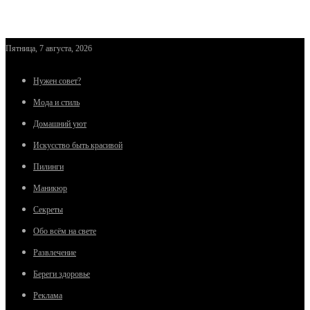
Пятница, 7 августа, 2026
Нужен совет?
Мода и стиль
Домашний уют
Искусство быть красивой
Пилинги
Маникюр
Секреты
Обо всём на свете
Развлечение
Береги здоровье
Реклама