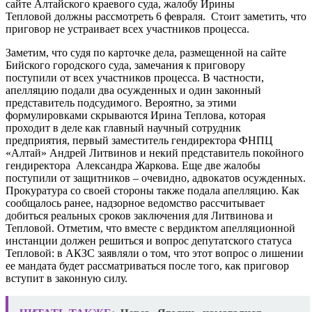
сайте Алтайского краевого суда, жалобу Ирины
Тепловой должны рассмотреть 6 февраля. Стоит заметить, что
приговор не устраивает всех участников процесса.
Заметим, что судя по карточке дела, размещенной на сайте
Бийского городского суда, замечания к приговору
поступили от всех участников процесса. В частности,
апелляцию подали два осужденных и один законный
представитель подсудимого. Вероятно, за этими
формулировками скрываются Ирина Теплова, которая
проходит в деле как главный научный сотрудник
предприятия, первый заместитель гендиректора ФНПЦ
«Алтай» Андрей Литвинов и некий представитель покойного
гендиректора Александра Жаркова. Еще две жалобы
поступили от защитников – очевидно, адвокатов осужденных.
Прокуратура со своей стороны также подала апелляцию. Как
сообщалось ранее, надзорное ведомство рассчитывает
добиться реальных сроков заключения для Литвинова и
Тепловой. Отметим, что вместе с вердиктом апелляционной
инстанции должен решиться и вопрос депутатского статуса
Тепловой: в АКЗС заявляли о том, что этот вопрос о лишении
ее мандата будет рассматриваться после того, как приговор
вступит в законную силу.