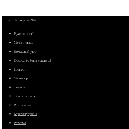
Четверг, 6 августа, 2026
Нужен совет?
Мода и стиль
Домашний уют
Искусство быть красивой
Пилинги
Маникюр
Секреты
Обо всём на свете
Развлечение
Береги здоровье
Реклама