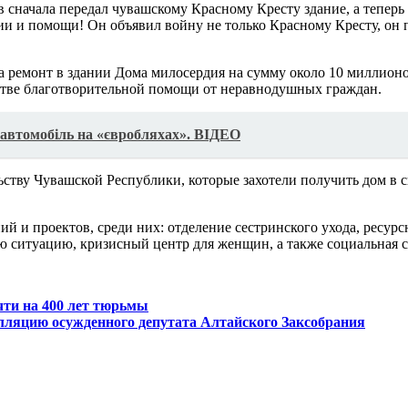
начала передал чувашскому Красному Кресту здание, а теперь хо
и и помощи! Он объявил войну не только Красному Кресту, он 
а ремонт в здании Дома милосердия на сумму около 10 миллионо
естве благотворительной помощи от неравнодушных граждан.
и автомобіль на «євробляхах». ВІДЕО
ству Чувашской Республики, которые захотели получить дом в 
 и проектов, среди них: отделение сестринского ухода, ресурс
ю ситуацию, кризисный центр для женщин, а также социальная 
чти на 400 лет тюрьмы
лляцию осужденного депутата Алтайского Заксобрания