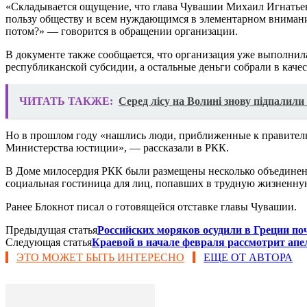
«Складывается ощущение, что глава Чувашии Михаил Игнатьев с
пользу обществу и всем нуждающимся в элементарном внимани
потом?» — говорится в обращении организации.
В документе также сообщается, что организация уже выполнил
республиканской субсидии, а остальные деньги собрали в кач
ЧИТАТЬ ТАКЖЕ:
Серед лісу на Волині знову підпалил
Но в прошлом году «нашлись люди, приближенные к правитель
Министерства юстиции», — рассказали в РКК.
В Доме милосердия РКК были размещены несколько объединений
социальная гостиница для лиц, попавших в трудную жизненну
Ранее Блокнот писал о готовящейся отставке главы Чувашии.
Предыдущая статья
Российских моряков осудили в Греции по
Следующая статья
Краевой в начале февраля рассмотрит апе
ЭТО МОЖЕТ БЫТЬ ИНТЕРЕСНО
ЕЩЕ ОТ АВТОРА