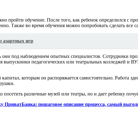
жно пройти обучение. После того, как ребенок определился с пр
нно. Также во время обучения можно попробовать сделать все с
р азартных игр
едь они под наблюдением опытных специалистов. Сотрудники про
ся выпускники педагогических или театральных колледжей и ВУ
 капитал, которым он распоряжается самостоятельно. Работа зде
грушки.
о посетить различные музей или театры, но и дает ребенку почу
ку ПриватБанка: пошаговое описание процесса, самый выгод