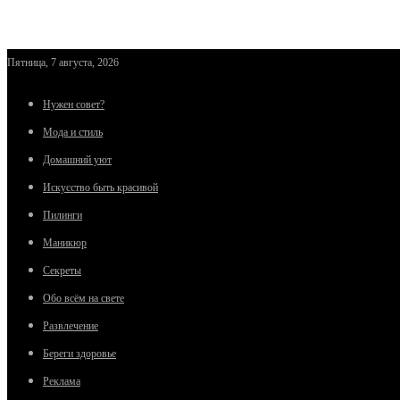
Пятница, 7 августа, 2026
Нужен совет?
Мода и стиль
Домашний уют
Искусство быть красивой
Пилинги
Маникюр
Секреты
Обо всём на свете
Развлечение
Береги здоровье
Реклама