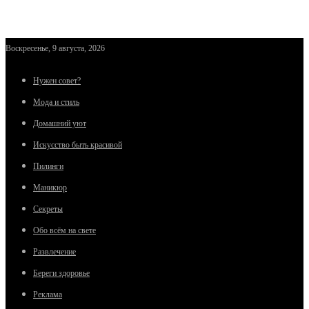
Воскресенье, 9 августа, 2026
Нужен совет?
Мода и стиль
Домашний уют
Искусство быть красивой
Пилинги
Маникюр
Секреты
Обо всём на свете
Развлечение
Береги здоровье
Реклама