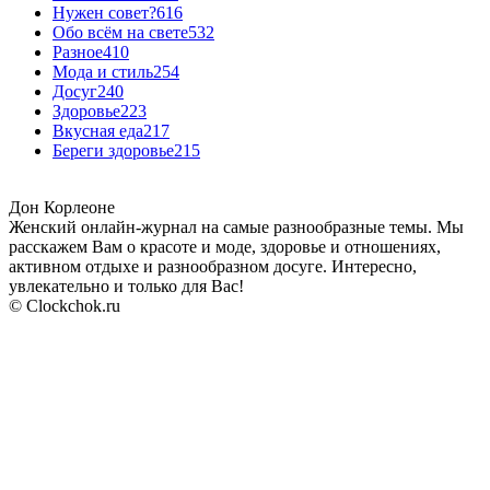
Нужен совет?
616
Обо всём на свете
532
Разное
410
Мода и стиль
254
Досуг
240
Здоровье
223
Вкусная еда
217
Береги здоровье
215
Дон Корлеоне
Женский онлайн-журнал на самые разнообразные темы. Мы
расскажем Вам о красоте и моде, здоровье и отношениях,
активном отдыхе и разнообразном досуге. Интересно,
увлекательно и только для Вас!
© Clockchok.ru