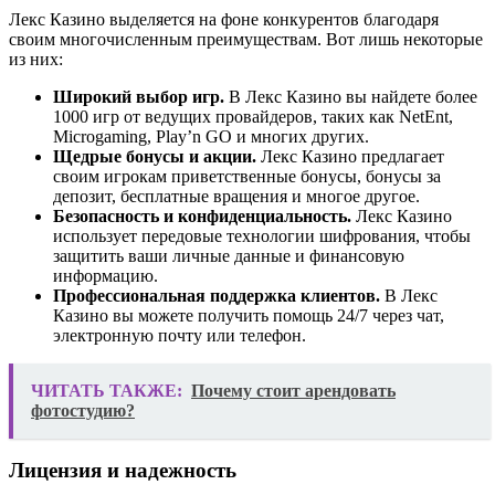
Лекс Казино выделяется на фоне конкурентов благодаря
своим многочисленным преимуществам. Вот лишь некоторые
из них:
Широкий выбор игр.
В Лекс Казино вы найдете более
1000 игр от ведущих провайдеров, таких как NetEnt,
Microgaming, Play’n GO и многих других.
Щедрые бонусы и акции.
Лекс Казино предлагает
своим игрокам приветственные бонусы, бонусы за
депозит, бесплатные вращения и многое другое.
Безопасность и конфиденциальность.
Лекс Казино
использует передовые технологии шифрования, чтобы
защитить ваши личные данные и финансовую
информацию.
Профессиональная поддержка клиентов.
В Лекс
Казино вы можете получить помощь 24/7 через чат,
электронную почту или телефон.
ЧИТАТЬ ТАКЖЕ:
Почему стоит арендовать
фотостудию?
Лицензия и надежность