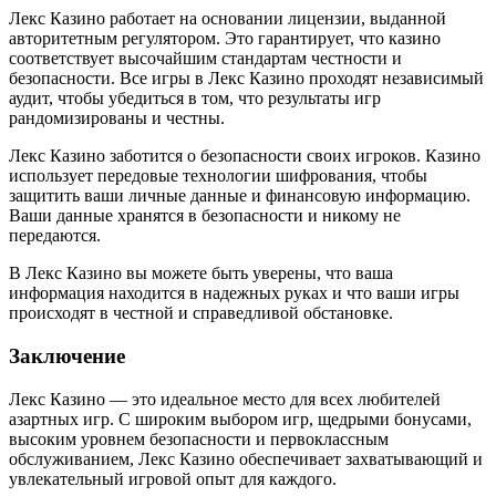
Лекс Казино работает на основании лицензии, выданной
авторитетным регулятором. Это гарантирует, что казино
соответствует высочайшим стандартам честности и
безопасности. Все игры в Лекс Казино проходят независимый
аудит, чтобы убедиться в том, что результаты игр
рандомизированы и честны.
Лекс Казино заботится о безопасности своих игроков. Казино
использует передовые технологии шифрования, чтобы
защитить ваши личные данные и финансовую информацию.
Ваши данные хранятся в безопасности и никому не
передаются.
В Лекс Казино вы можете быть уверены, что ваша
информация находится в надежных руках и что ваши игры
происходят в честной и справедливой обстановке.
Заключение
Лекс Казино — это идеальное место для всех любителей
азартных игр. С широким выбором игр, щедрыми бонусами,
высоким уровнем безопасности и первоклассным
обслуживанием, Лекс Казино обеспечивает захватывающий и
увлекательный игровой опыт для каждого.