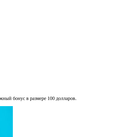
жный бонус в размере 100 долларов.