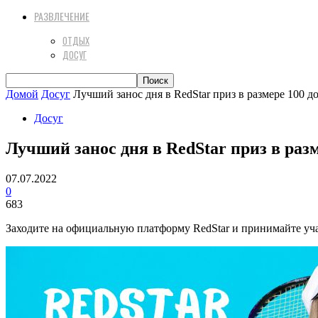
РАЗВЛЕЧЕНИЕ
ОТДЫХ
ДОСУГ
Домой
Досуг
Лучший занос дня в RedStar приз в размере 100 д
Досуг
Лучший занос дня в RedStar приз в раз
07.07.2022
0
683
Заходите на официальную платформу RedStar и принимайте уча