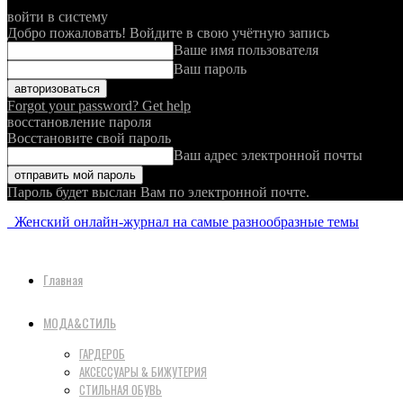
войти в систему
Добро пожаловать! Войдите в свою учётную запись
Ваше имя пользователя
Ваш пароль
Forgot your password? Get help
восстановление пароля
Восстановите свой пароль
Ваш адрес электронной почты
Пароль будет выслан Вам по электронной почте.
Женский онлайн-журнал на самые разнообразные темы
Главная
МОДА&СТИЛЬ
ГАРДЕРОБ
АКСЕССУАРЫ & БИЖУТЕРИЯ
СТИЛЬНАЯ ОБУВЬ