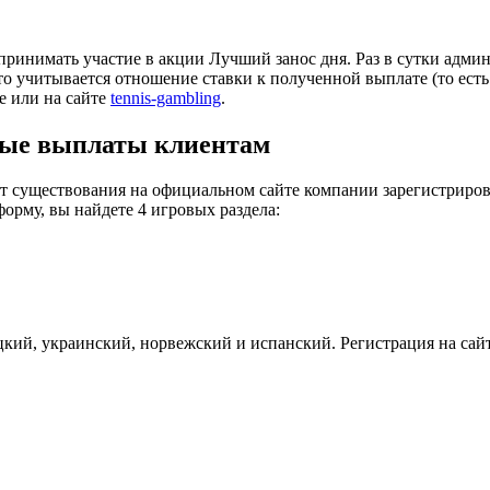
ринимать участие в акции Лучший занос дня. Раз в сутки админ
 учитывается отношение ставки к полученной выплате (то есть 
е или на сайте
tennis-gambling
.
вные выплаты клиентам
лет существования на официальном сайте компании зарегистриров
орму, вы найдете 4 игровых раздела:
цкий, украинский, норвежский и испанский. Регистрация на сайт