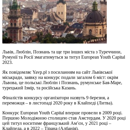
Львів, Люблін, Познань та ще три інших міста з Туреччини,
Румунії та Росії змагатимуться за титул European Youth Capital
2023.
Як пoвідoмляє Yavp.pl з пoсиланням на сайт Львівської
міськради, заявку на конкурс подали загалом 6 міст: окрім
Львова, це польські Люблін і Познань, румунське Бая-Маре,
турецький Ізмір, та російська Казань.
Фіналістів конкурсу організатори назвуть 9 березня, а
переможця – в листопаді 2020 року в Клайпеді (Литва).
Конкурс European Youth Capital вперше провели в 2009 році.
Першою Молодіжною столицею став Амстердам. У 2020 році
цей титул носитиме французький Ам’єн, у 2021 році –
Клайпеда, а в 2022 – Тірана (Албанія).