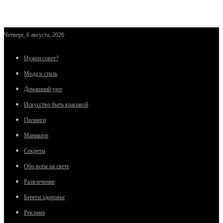
Четверг, 6 августа, 2026
Нужен совет?
Мода и стиль
Домашний уют
Искусство быть красивой
Пилинги
Маникюр
Секреты
Обо всём на свете
Развлечение
Береги здоровье
Реклама