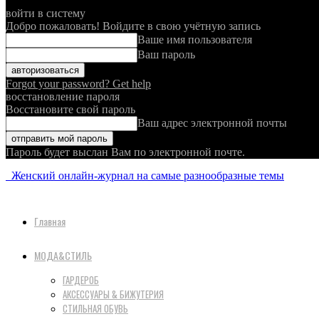
войти в систему
Добро пожаловать! Войдите в свою учётную запись
Ваше имя пользователя
Ваш пароль
Forgot your password? Get help
восстановление пароля
Восстановите свой пароль
Ваш адрес электронной почты
Пароль будет выслан Вам по электронной почте.
Женский онлайн-журнал на самые разнообразные темы
Главная
МОДА&СТИЛЬ
ГАРДЕРОБ
АКСЕССУАРЫ & БИЖУТЕРИЯ
СТИЛЬНАЯ ОБУВЬ