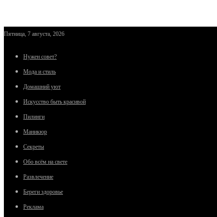
Пятница, 7 августа, 2026
Нужен совет?
Мода и стиль
Домашний уют
Искусство быть красивой
Пилинги
Маникюр
Секреты
Обо всём на свете
Развлечение
Береги здоровье
Реклама