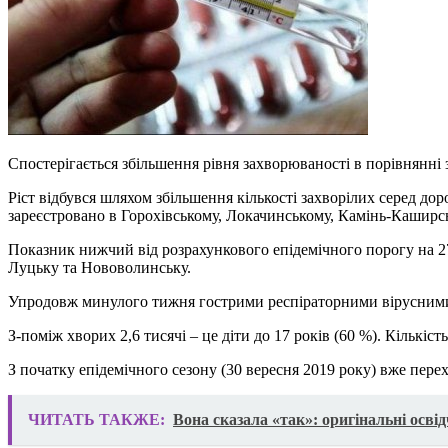
Спостерігається збільшення рівня захворюваності в порівнянні
Ріст відбувся шляхом збільшення кількості захворілих серед д
зареєстровано в Горохівському, Локачинському, Камінь-Кашир
Показник нижчий від розрахункового епідемічного порогу на 2
Луцьку та Нововолинську.
Упродовж минулого тижня гострими респіраторними вірусними ін
З-поміж хворих 2,6 тисячі – це діти до 17 років (60 %). Кількість
З початку епідемічного сезону (30 вересня 2019 року) вже пере
ЧИТАТЬ ТАКЖЕ:
Вона сказала «так»: оригінальні осв