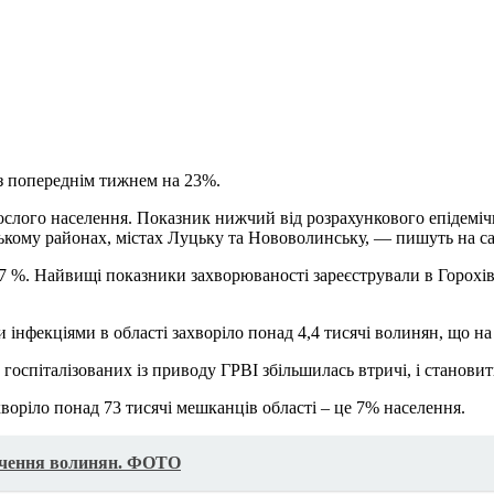
 з попереднім тижнем на 23%.
орослого населення. Показник нижчий від розрахункового епідем
ському районах, містах Луцьку та Нововолинську, — пишуть на с
7 %. Найвищі показники захворюваності зареєстрували в Горохі
фекціями в області захворіло понад 4,4 тисячі волинян, що на 
 госпіталізованих із приводу ГРВІ збільшилась втричі, і становить 
хворіло понад 73 тисячі мешканців області – це 7% населення.
ідчення волинян. ФОТО