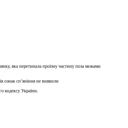
нянку, яка перетинала проїзну частину поза межами
ія ознак сп’яніння не виявили
го кодексу України.