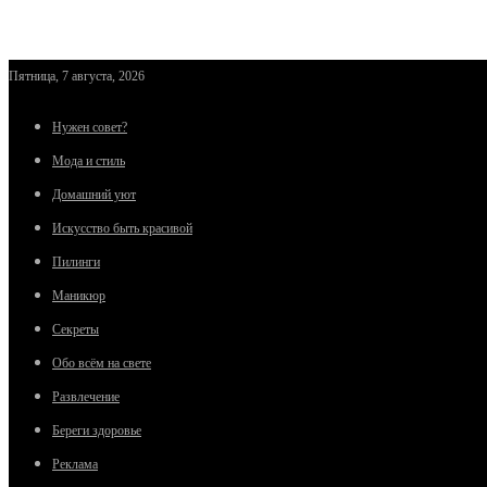
Пятница, 7 августа, 2026
Нужен совет?
Мода и стиль
Домашний уют
Искусство быть красивой
Пилинги
Маникюр
Секреты
Обо всём на свете
Развлечение
Береги здоровье
Реклама