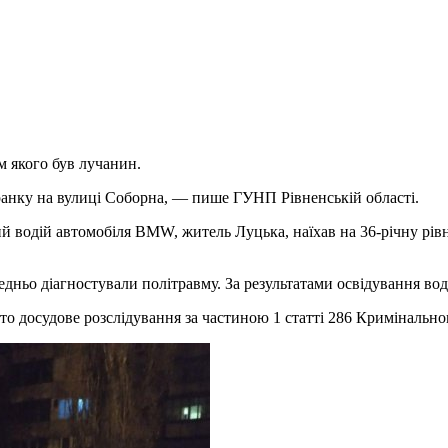
м якого був лучанин.
и ранку на вулиці Соборна, — пише ГУНП Рівненській області.
ий водій автомобіля BMW, житель Луцька, наїхав на 36-річну рів
едньо діагностували політравму. За результатами освідування вод
о досудове розслідування за частиною 1 статті 286 Кримінально