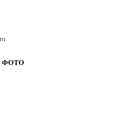
ОТО
у. ФОТО