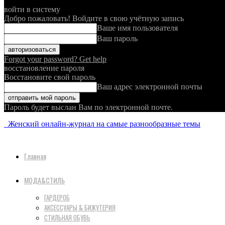
войти в систему
Добро пожаловать! Войдите в свою учётную запись
Ваше имя пользователя
Ваш пароль
Forgot your password? Get help
восстановление пароля
Восстановите свой пароль
Ваш адрес электронной почты
Пароль будет выслан Вам по электронной почте.
Женский онлайн-журнал на самые разнообразные темы
Главная
МОДА&СТИЛЬ
ГАРДЕРОБ
АКСЕССУАРЫ & БИЖУТЕРИЯ
СТИЛЬНАЯ ОБУВЬ