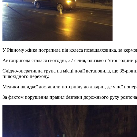
У Рівному жінка потрапила під колеса позашляховика, за кермо
Автопригода сталася сьогодні, 27 січня, близько п’ятої годин
Слідчо-оперативна група на місці події встановила, що 35-річн
пішохідного переходу.
Медики швидкої доставили потерпілу до лікарні, де у неї попер
За фактом порушення правил безпеки дорожнього руху розпочат