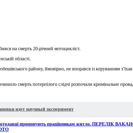
ився на смерть 20-річний мотоцикліст.
ській області.
бешівського району, ймовірно, не впорався із керуванням з’їхав
чинило смерть потерпілого слідчі розпочали кримінальне провад
тановки идет научный эксперимент
 роботодавці пропонують працівникам житло. ПЕРЕЛІК ВАКА
ФОТО