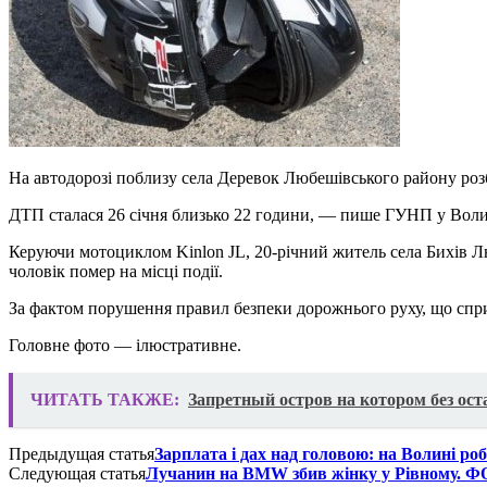
На автодорозі поблизу села Деревок Любешівського району розб
ДТП сталася 26 січня близько 22 години, — пише ГУНП у Волин
Керуючи мотоциклом Kinlon JL, 20-річний житель села Бихів Лю
чоловік помер на місці події.
За фактом порушення правил безпеки дорожнього руху, що спри
Головне фото — ілюстративне.
ЧИТАТЬ ТАКЖЕ:
Запретный остров на котором без ос
Предыдущая статья
Зарплата і дах над головою: на Волині
Следующая статья
Лучанин на BMW збив жінку у Рівному. 