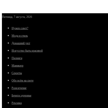
Пятница, 7 августа, 2026
Нужен совет?
Мода и стиль
Домашний уют
Искусство быть красивой
Пилинги
Маникюр
Секреты
Обо всём на свете
Развлечение
Береги здоровье
Реклама