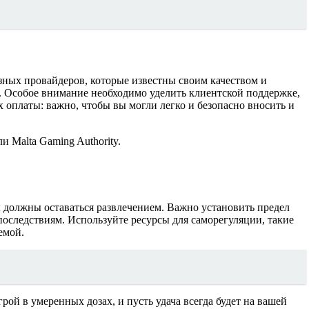
зных провайдеров, которые известны своим качеством и
. Особое внимание необходимо уделить клиентской поддержке,
 оплаты: важно, чтобы вы могли легко и безопасно вносить и
 Malta Gaming Authority.
 должны оставаться развлечением. Важно установить предел
 последствиям. Используйте ресурсы для саморегуляции, такие
емой.
рой в умеренных дозах, и пусть удача всегда будет на вашей