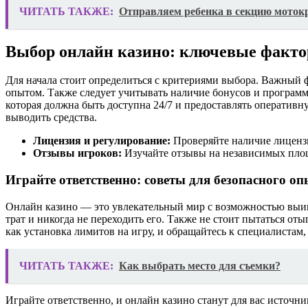
ЧИТАТЬ ТАКЖЕ:
Отправляем ребенка в секцию мотокр
Выбор онлайн казино: ключевые факт
Для начала стоит определиться с критериями выбора. Важный ф
опытом. Также следует учитывать наличие бонусов и програм
которая должна быть доступна 24/7 и предоставлять оперативн
выводить средства.
Лицензия и регулирование:
Проверяйте наличие лицензи
Отзывы игроков:
Изучайте отзывы на независимых площ
Играйте ответственно: советы для безопасного оп
Онлайн казино — это увлекательный мир с возможностью выиг
трат и никогда не переходить его. Также не стоит пытаться о
как установка лимитов на игру, и обращайтесь к специалистам, 
ЧИТАТЬ ТАКЖЕ:
Как выбрать место для съемки?
Играйте ответственно, и онлайн казино станут для вас источни