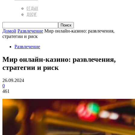
ОТДЫХ
ДОСУГ
Домой
Развлечение
Мир онлайн-казино: развлечения,
стратегии и риск
Развлечение
Мир онлайн-казино: развлечения,
стратегии и риск
26.09.2024
0
461