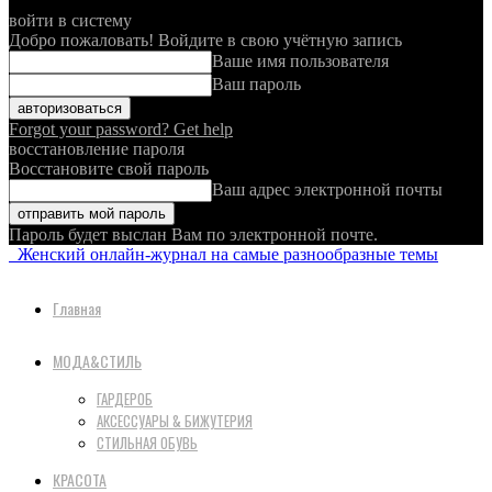
войти в систему
Добро пожаловать! Войдите в свою учётную запись
Ваше имя пользователя
Ваш пароль
Forgot your password? Get help
восстановление пароля
Восстановите свой пароль
Ваш адрес электронной почты
Пароль будет выслан Вам по электронной почте.
Женский онлайн-журнал на самые разнообразные темы
Главная
МОДА&СТИЛЬ
ГАРДЕРОБ
АКСЕССУАРЫ & БИЖУТЕРИЯ
СТИЛЬНАЯ ОБУВЬ
КРАСОТА