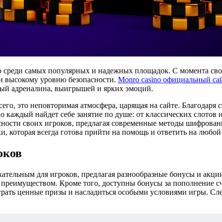
о среди самых популярных и надежных площадок. С момента свое
и высокому уровню безопасности.
Monro casino официальный са
ный адреналина, выигрышей и ярких эмоций.
сего, это неповторимая атмосфера, царящая на сайте. Благодаря
 каждый найдет себе занятие по душе: от классических слотов и
пасности своих игроков, предлагая современные методы шифров
и, которая всегда готова прийти на помощь и ответить на любой
оков
екательным для игроков, предлагая разнообразные бонусы и акц
 преимуществом. Кроме того, доступны бонусы за пополнение сч
рать ценные призы и насладиться особыми условиями игры. Сле