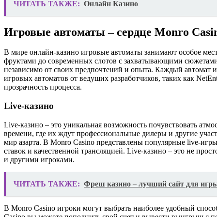
ЧИТАТЬ ТАКЖЕ:
Онлайн Казино
Игровые автоматы – сердце Monro Casi
В мире онлайн-казино игровые автоматы занимают особое мест
фруктами до современных слотов с захватывающими сюжетами,
независимо от своих предпочтений и опыта. Каждый автомат и
игровых автоматов от ведущих разработчиков, таких как NetEn
прозрачность процесса.
Live-казино
Live-казино – это уникальная возможность почувствовать атмо
времени, где их ждут профессиональные дилеры и другие учас
мир азарта. В Monro Casino представлены популярные live-игры
ставок и качественной трансляцией. Live-казино – это не прос
и другими игроками.
ЧИТАТЬ ТАКЖЕ:
Фреш казино – лучший сайт для игры
В Monro Casino игроки могут выбрать наиболее удобный спосо
Casino вы можете пополнить свой счет и вывести выигрыш с п