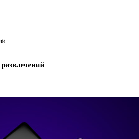
ний
и развлечений