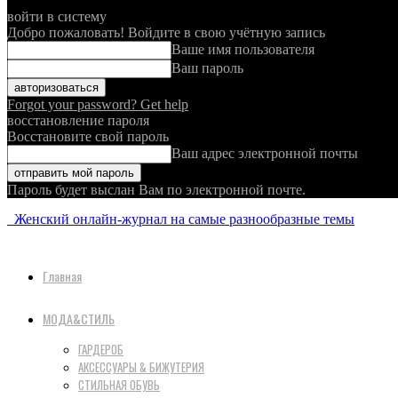
войти в систему
Добро пожаловать! Войдите в свою учётную запись
Ваше имя пользователя
Ваш пароль
Forgot your password? Get help
восстановление пароля
Восстановите свой пароль
Ваш адрес электронной почты
Пароль будет выслан Вам по электронной почте.
Женский онлайн-журнал на самые разнообразные темы
Главная
МОДА&СТИЛЬ
ГАРДЕРОБ
АКСЕССУАРЫ & БИЖУТЕРИЯ
СТИЛЬНАЯ ОБУВЬ