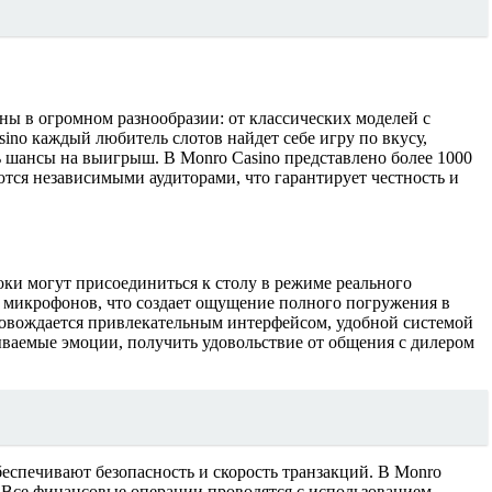
ны в огромном разнообразии: от классических моделей с
no каждый любитель слотов найдет себе игру по вкусу,
 шансы на выигрыш. В Monro Casino представлено более 1000
ются независимыми аудиторами, что гарантирует честность и
роки могут присоединиться к столу в режиме реального
и микрофонов, что создает ощущение полного погружения в
опровождается привлекательным интерфейсом, удобной системой
абываемые эмоции, получить удовольствие от общения с дилером
еспечивают безопасность и скорость транзакций. В Monro
 Все финансовые операции проводятся с использованием