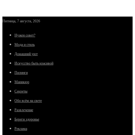
Пятница, 7 августа, 2026
Нужен совет?
Мода и стиль
Домашний уют
Искусство быть красивой
Пилинги
Маникюр
Секреты
Обо всём на свете
Развлечение
Береги здоровье
Реклама