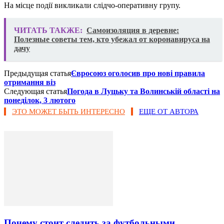
На місце події викликали слідчо-оперативну групу.
ЧИТАТЬ ТАКЖЕ:
Самоизоляция в деревне:
Полезные советы тем, кто убежал от коронавируса на
дачу
Предыдущая статья
Євросоюз оголосив про нові правила
отримання віз
Следующая статья
Погода в Луцьку та Волинській області на
понеділок, 3 лютого
ЭТО МОЖЕТ БЫТЬ ИНТЕРЕСНО
ЕЩЕ ОТ АВТОРА
Почему стоит следить за футбольными