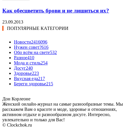
Как обесцветить брови и не лишиться их?
23.09.2013
ПОПУЛЯРНЫЕ КАТЕГОРИИ
Новости24
16096
Нужен совет?
616
Обо всём на свете
532
Разное
410
Мода и стиль
254
Досуг
240
Здоровье
223
Вкусная еда
217
Береги здоровье
215
Дон Корлеоне
Женский онлайн-журнал на самые разнообразные темы. Мы
расскажем Вам о красоте и моде, здоровье и отношениях,
активном отдыхе и разнообразном досуге. Интересно,
увлекательно и только для Вас!
© Clockchok.ru