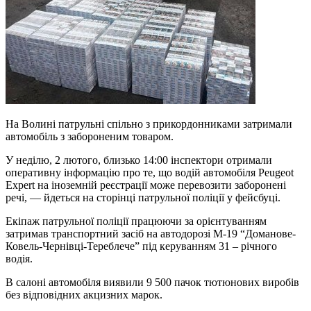
На Волині патрульні спільно з прикордонниками затримали
автомобіль з забороненим товаром.
У неділю, 2 лютого, близько 14:00 інспектори отримали
оперативну інформацію про те, що водій автомобіля Peugeot
Expert на іноземній реєстрації може перевозити заборонені
речі, — йдеться на сторінці патрульної поліції у фейсбуці.
Екіпаж патрульної поліції працюючи за орієнтуванням
затримав транспортний засіб на автодорозі М-19 “Доманове-
Ковель-Чернівці-Тереблече” під керуванням 31 – річного
водія.
В салоні автомобіля виявили 9 500 пачок тютюнових виробів
без відповідних акцизних марок.