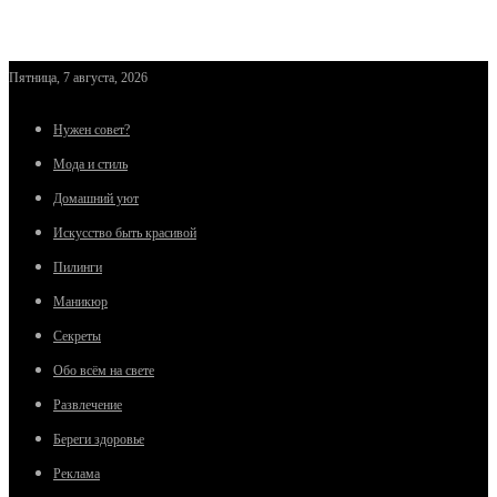
Пятница, 7 августа, 2026
Нужен совет?
Мода и стиль
Домашний уют
Искусство быть красивой
Пилинги
Маникюр
Секреты
Обо всём на свете
Развлечение
Береги здоровье
Реклама