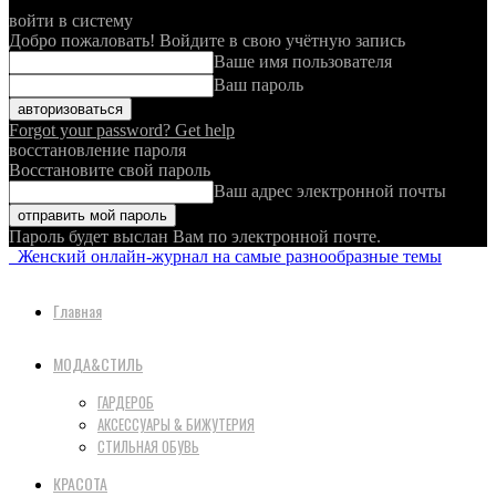
войти в систему
Добро пожаловать! Войдите в свою учётную запись
Ваше имя пользователя
Ваш пароль
Forgot your password? Get help
восстановление пароля
Восстановите свой пароль
Ваш адрес электронной почты
Пароль будет выслан Вам по электронной почте.
Женский онлайн-журнал на самые разнообразные темы
Главная
МОДА&СТИЛЬ
ГАРДЕРОБ
АКСЕССУАРЫ & БИЖУТЕРИЯ
СТИЛЬНАЯ ОБУВЬ
КРАСОТА