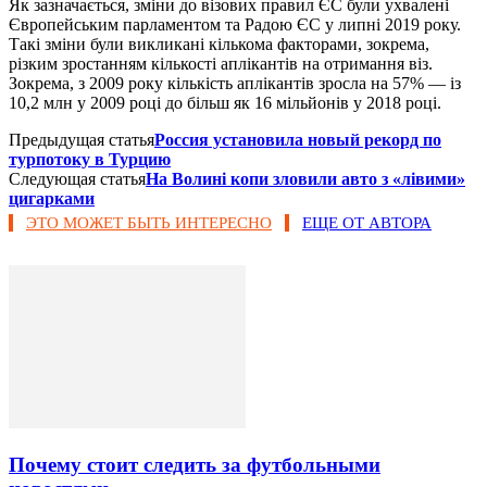
Як зазначається, зміни до візових правил ЄС були ухвалені
Європейським парламентом та Радою ЄС у липні 2019 року.
Такі зміни були викликані кількома факторами, зокрема,
різким зростанням кількості аплікантів на отримання віз.
Зокрема, з 2009 року кількість аплікантів зросла на 57% — із
10,2 млн у 2009 році до більш як 16 мільйонів у 2018 році.
Предыдущая статья
Россия установила новый рекорд по
турпотоку в Турцию
Следующая статья
На Волині копи зловили авто з «лівими»
цигарками
ЭТО МОЖЕТ БЫТЬ ИНТЕРЕСНО
ЕЩЕ ОТ АВТОРА
Почему стоит следить за футбольными