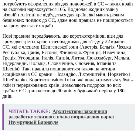
потребують оформлення віз для подорожей в ЄС – таких країн
на сьогодні нараховується 105. Водночас жодних змін у
візовій політиці не відбудеться для країн, які мають режим
безвізових поїздок до ЄС, адже нові правила не поширюються
на громадян таких країн.
Нові правила передбачають, що короткотермінові візи для
громадян третіх країн є необхідними для в’їзду у 22 країни
ЄС, які є членами Шенгенської зони (Австрія, Бельгія, Чеська
Республіка, Данія, Естонія, Фінляндія, Франція, Німеччина,
Греція, Угорщина, Італія, Латвія, Литва, Люксембург, Мальта,
Нідерланди, Польща, Словаччина, Словенія, Іспанія та
Швеція). Такі правила поширюються також на чотири
асоційовані з ЄС країни – Ісландію, Ліхтенштейн, Норвегію і
Швейцарію. Короткотермінові візи, які видаватимуться у будь-
якій із перерахованих країн, дозволяють подорож по всіх
країнах ЄС тривалістю до 90 днів у будь-який період у 180
днів.
ЧИТАТЬ ТАКЖЕ:
Архитекторы закончили
разработку эскизного плана возрождения парка
Изумрудный Барнауле