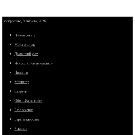
Воскресенье, 9 августа, 2026
Нужен совет?
Мода и стиль
Домашний уют
Искусство быть красивой
Пилинги
Маникюр
Секреты
Обо всём на свете
Развлечение
Береги здоровье
Реклама