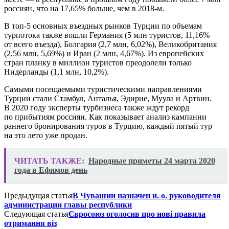
россиян, что на 17,65% больше, чем в 2018-м.
В топ-5 основных въездных рынков Турции по объемам
турпотока также вошли Германия (5 млн туристов, 11,16%
от всего въезда), Болгария (2,7 млн, 6,02%), Великобритания
(2,56 млн, 5,69%) и Иран (2 млн, 4,67%). Из европейских
стран планку в миллион туристов преодолели только
Нидерланды (1,1 млн, 10,2%).
Самыми посещаемыми туристическими направлениями
Турции стали Стамбул, Анталья, Эдирне, Муула и Артвин.
В 2020 году эксперты турбизнеса также ждут рекорд
по прибытиям россиян. Как показывает анализ кампании
раннего бронирования туров в Турцию, каждый пятый тур
на это лето уже продан.
ЧИТАТЬ ТАКЖЕ:
Народные приметы 24 марта 2020
года в Ефимов день
Предыдущая статья
В Чувашии назначен и. о. руководителя
администрации главы республики
Следующая статья
Євросоюз оголосив про нові правила
отримання віз