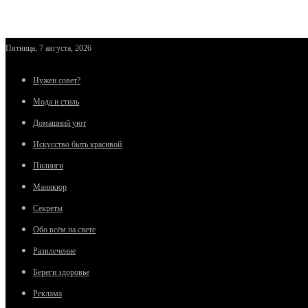
Пятница, 7 августа, 2026
Нужен совет?
Мода и стиль
Домашний уют
Искусство быть красивой
Пилинги
Маникюр
Секреты
Обо всём на свете
Развлечение
Береги здоровье
Реклама