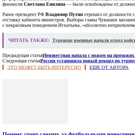
финансов
Светлана Енилина
— были освобождены от должнос
Ранее президент РФ
Владимир Путин
отрешил от должности 
отставку кабинета министров. Выборы главы Чувашии запланир
с некрасивым поведением Игнатьева, «абсолютно неприемлемым
ЧИТАТЬ ТАКЖЕ:
Турецкие военные начали отвод войс
Предыдущая статья
Неизвестная напала с ножом на прохожих 
Следующая статья
Россия установила новый рекорд по турпо
ЭТО МОЖЕТ БЫТЬ ИНТЕРЕСНО
ЕЩЕ ОТ АВТОРА
Почему стоит следить за футбольными новостями