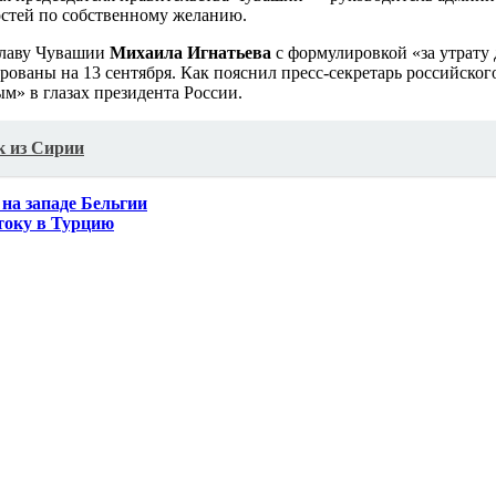
тей по собственному желанию.
главу Чувашии
Михаила Игнатьева
с формулировкой «за утрату 
ованы на 13 сентября. Как пояснил пресс-секретарь российског
» в глазах президента России.
к из Сирии
на западе Бельгии
току в Турцию