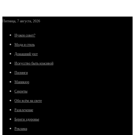
Пятница, 7 августа, 2026
Нужен совет?
Мода и стиль
Домашний уют
Искусство быть красивой
Пилинги
Маникюр
Секреты
Обо всём на свете
Развлечение
Береги здоровье
Реклама