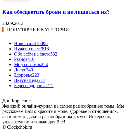
Как обесцветить брови и не лишиться их?
23.09.2013
ПОПУЛЯРНЫЕ КАТЕГОРИИ
Новости24
16096
Нужен совет?
616
Обо всём на свете
532
Разное
410
Мода и стиль
254
Досуг
240
Здоровье
223
Вкусная еда
217
Береги здоровье
215
Дон Корлеоне
Женский онлайн-журнал на самые разнообразные темы. Мы
расскажем Вам о красоте и моде, здоровье и отношениях,
активном отдыхе и разнообразном досуге. Интересно,
увлекательно и только для Вас!
© Clockchok.ru