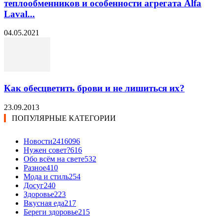
теплообменников и особенности агрегата Alfa
Laval...
04.05.2021
Как обесцветить брови и не лишиться их?
23.09.2013
ПОПУЛЯРНЫЕ КАТЕГОРИИ
Новости24
16096
Нужен совет?
616
Обо всём на свете
532
Разное
410
Мода и стиль
254
Досуг
240
Здоровье
223
Вкусная еда
217
Береги здоровье
215