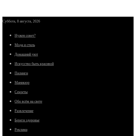
Суббота, 8 августа, 2026
Нужен совет?
Мода и стиль
Домашний уют
Искусство быть красивой
Пилинги
Маникюр
Секреты
Обо всём на свете
Развлечение
Береги здоровье
Реклама