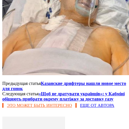
Предыдущая статья
​Казанские дрифтеры нашли новое место
для гонок
Следующая статья
«Щоб не дратувати українців»: у Кабміні
обіцяють прибрати окрему платіжку за доставку газу
ЭТО МОЖЕТ БЫТЬ ИНТЕРЕСНО
ЕЩЕ ОТ АВТОРА