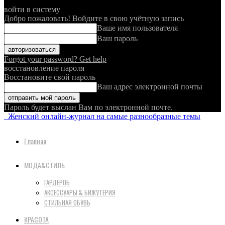
войти в систему
Добро пожаловать! Войдите в свою учётную запись
Ваше имя пользователя
Ваш пароль
Forgot your password? Get help
восстановление пароля
Восстановите свой пароль
Ваш адрес электронной почты
Пароль будет выслан Вам по электронной почте.
Женский онлайн-журнал на самые разнообразные темы
Главная
МОДА&СТИЛЬ
ГАРДЕРОБ
АКСЕССУАРЫ & БИЖУТЕРИЯ
СТИЛЬНАЯ ОБУВЬ
КРАСОТА