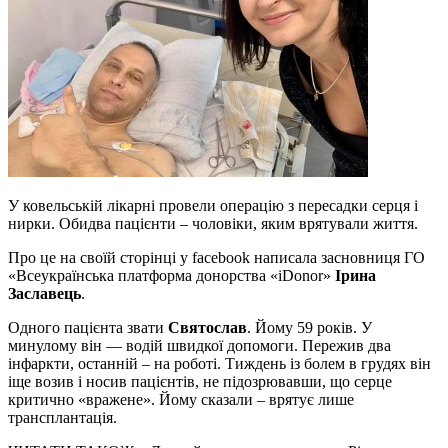
У ковельській лікарні провели операцію з пересадки серця і
нирки. Обидва пацієнти – чоловіки, яким врятували життя.
Про це на своїй сторінці у facebook написала засновниця ГО
«Всеукраїнська платформа донорства «iDonor»
Ірина
Заславець
.
Одного пацієнта звати
Святослав
. Йому 59 років. У
минулому він — водій швидкої допомоги. Пережив два
інфаркти, останній – на роботі. Тиждень із болем в грудях він
іще возив і носив пацієнтів, не підозрювавши, що серце
критично «вражене». Йому сказали – врятує лише
трансплантація.