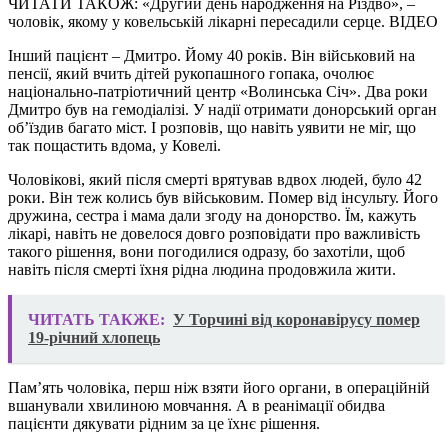
ЧИТАТИ ТАКОЖ: «Другий день народження на Різдво», –
чоловік, якому у ковельській лікарні пересадили серце. ВІДЕО
Інший пацієнт – Дмитро. Йому 40 років. Він військовий на
пенсії, який вчить дітей рукопашного гопака, очолює
національно-патріотичний центр «Волинська Січ». Два роки
Дмитро був на гемодіалізі. У надії отримати донорський орган
об’їздив багато міст. І розповів, що навіть уявити не міг, що
так пощастить вдома, у Ковелі.
Чоловікові, який після смерті врятував вдвох людей, було 42
роки. Він теж колись був військовим. Помер від інсульту. Його
дружина, сестра і мама дали згоду на донорство. Їм, кажуть
лікарі, навіть не довелося довго розповідати про важливість
такого рішення, вони погодилися одразу, бо захотіли, щоб
навіть після смерті їхня рідна людина продовжила жити.
ЧИТАТЬ ТАКЖЕ:
У Торчині від коронавірусу помер
19-річний хлопець
Пам’ять чоловіка, перш ніж взяти його органи, в операційній
вшанували хвилиною мовчання. А в реанімації обидва
пацієнти дякувати рідним за це їхнє рішення.