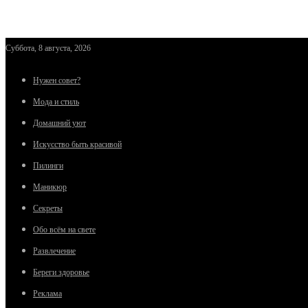
Суббота, 8 августа, 2026
Нужен совет?
Мода и стиль
Домашний уют
Искусство быть красивой
Пилинги
Маникюр
Секреты
Обо всём на свете
Развлечение
Береги здоровье
Реклама