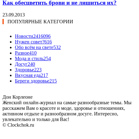
Как обесцветить брови и не лишиться их?
23.09.2013
ПОПУЛЯРНЫЕ КАТЕГОРИИ
Новости24
16096
Нужен совет?
616
Обо всём на свете
532
Разное
410
Мода и стиль
254
Досуг
240
Здоровье
223
Вкусная еда
217
Береги здоровье
215
Дон Корлеоне
Женский онлайн-журнал на самые разнообразные темы. Мы
расскажем Вам о красоте и моде, здоровье и отношениях,
активном отдыхе и разнообразном досуге. Интересно,
увлекательно и только для Вас!
© Clockchok.ru