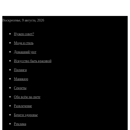
Воскресенье, 9 августа, 2026
Нужен совет?
Мода и стиль
Домашний уют
Искусство быть красивой
Пилинги
Маникюр
Секреты
Обо всём на свете
Развлечение
Береги здоровье
Реклама