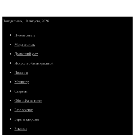
Понедельник, 10 августа, 2026
Нужен совет?
Мода и стиль
Домашний уют
Искусство быть красивой
Пилинги
Маникюр
Секреты
Обо всём на свете
Развлечение
Береги здоровье
Реклама