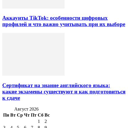
Аккаунты TikTok: особенности цифровых
профилей и что важно учитывать при их выборе
Сертификат на знание английского языка:
какие экзамены существуют и как подготовиться
к сдаче
Август 2026
Пн
Вт
Ср
Чт
Пт
Сб
Вс
1
2
3
4
5
6
7
8
9