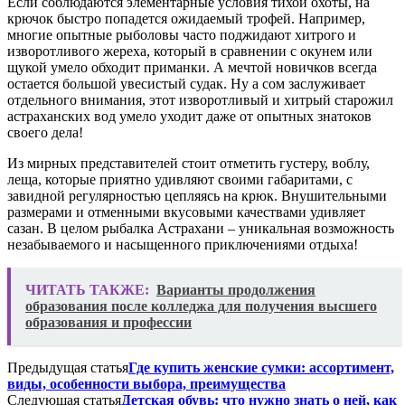
Если соблюдаются элементарные условия тихой охоты, на
крючок быстро попадется ожидаемый трофей. Например,
многие опытные рыболовы часто поджидают хитрого и
изворотливого жереха, который в сравнении с окунем или
щукой умело обходит приманки. А мечтой новичков всегда
остается большой увесистый судак. Ну а сом заслуживает
отдельного внимания, этот изворотливый и хитрый старожил
астраханских вод умело уходит даже от опытных знатоков
своего дела!
Из мирных представителей стоит отметить густеру, воблу,
леща, которые приятно удивляют своими габаритами, с
завидной регулярностью цепляясь на крюк. Внушительными
размерами и отменными вкусовыми качествами удивляет
сазан. В целом рыбалка Астрахани – уникальная возможность
незабываемого и насыщенного приключениями отдыха!
ЧИТАТЬ ТАКЖЕ:
Варианты продолжения
образования после колледжа для получения высшего
образования и профессии
Предыдущая статья
Где купить женские сумки: ассортимент,
виды, особенности выбора, преимущества
Следующая статья
Детская обувь: что нужно знать о ней, как