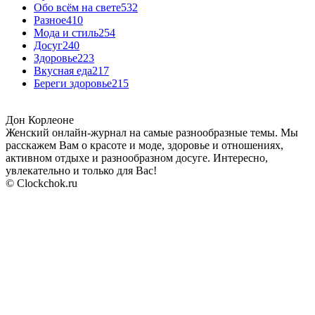
Обо всём на свете
532
Разное
410
Мода и стиль
254
Досуг
240
Здоровье
223
Вкусная еда
217
Береги здоровье
215
Дон Корлеоне
Женский онлайн-журнал на самые разнообразные темы. Мы
расскажем Вам о красоте и моде, здоровье и отношениях,
активном отдыхе и разнообразном досуге. Интересно,
увлекательно и только для Вас!
© Clockchok.ru