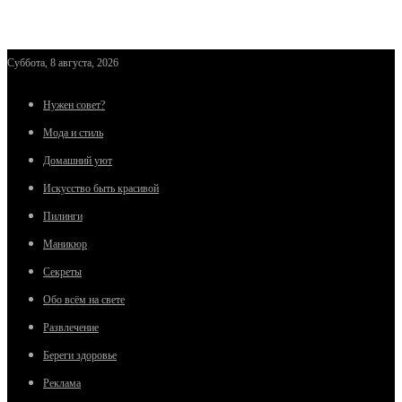
Суббота, 8 августа, 2026
Нужен совет?
Мода и стиль
Домашний уют
Искусство быть красивой
Пилинги
Маникюр
Секреты
Обо всём на свете
Развлечение
Береги здоровье
Реклама