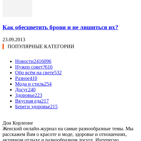
Как обесцветить брови и не лишиться их?
23.09.2013
ПОПУЛЯРНЫЕ КАТЕГОРИИ
Новости24
16096
Нужен совет?
616
Обо всём на свете
532
Разное
410
Мода и стиль
254
Досуг
240
Здоровье
223
Вкусная еда
217
Береги здоровье
215
Дон Корлеоне
Женский онлайн-журнал на самые разнообразные темы. Мы
расскажем Вам о красоте и моде, здоровье и отношениях,
активном отдыхе и разнообразном досуге. Интересно,