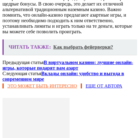
щедрые бонусы. В свою очередь, это делает их отличной
альтернативой традиционным наземным казино. Важно
помнить, что онлайн-казино предлагают азартные игры, и
поэтому необходимо подходить к ним ответственно,
устанавливать лимиты и играть только на те деньги, которые
вы можете себе позволить проиграть.
ЧИТАТЬ ТАКЖЕ:
Как выбрать фейерверки?
Предыдущая статья
В виртуальном казино: лучшие онлайн-
игры, которые подарят вам азарт
Следующая статья
Вклады онлайн: удобство и выгода в
современном мире
ЭТО МОЖЕТ БЫТЬ ИНТЕРЕСНО
ЕЩЕ ОТ АВТОРА