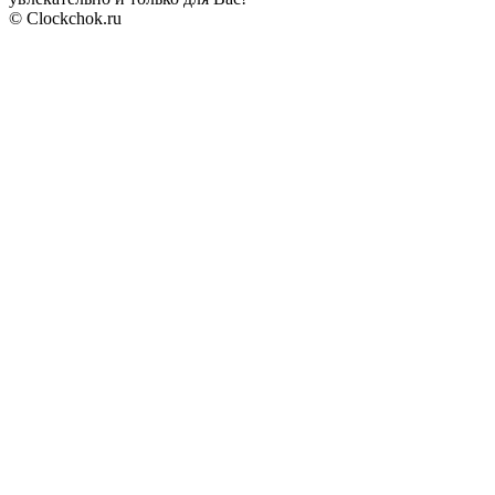
© Clockchok.ru