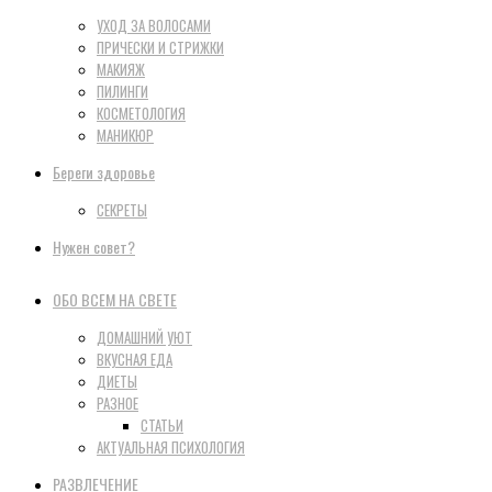
УХОД ЗА ВОЛОСАМИ
ПРИЧЕСКИ И СТРИЖКИ
МАКИЯЖ
ПИЛИНГИ
КОСМЕТОЛОГИЯ
МАНИКЮР
Береги здоровье
СЕКРЕТЫ
Нужен совет?
ОБО ВСЕМ НА СВЕТЕ
ДОМАШНИЙ УЮТ
ВКУСНАЯ ЕДА
ДИЕТЫ
РАЗНОЕ
СТАТЬИ
АКТУАЛЬНАЯ ПСИХОЛОГИЯ
РАЗВЛЕЧЕНИЕ