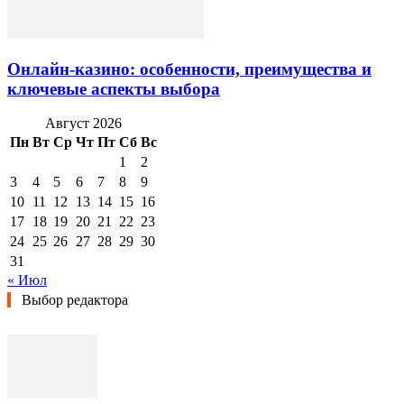
Онлайн-казино: особенности, преимущества и
ключевые аспекты выбора
Август 2026
Пн
Вт
Ср
Чт
Пт
Сб
Вс
1
2
3
4
5
6
7
8
9
10
11
12
13
14
15
16
17
18
19
20
21
22
23
24
25
26
27
28
29
30
31
« Июл
Выбор редактора