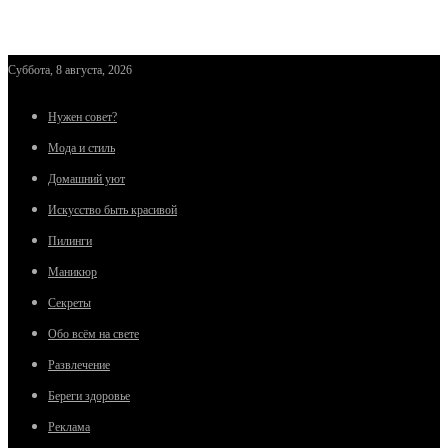
Суббота, 8 августа, 2026
Нужен совет?
Мода и стиль
Домашний уют
Искусство быть красивой
Пилинги
Маникюр
Секреты
Обо всём на свете
Развлечение
Береги здоровье
Реклама