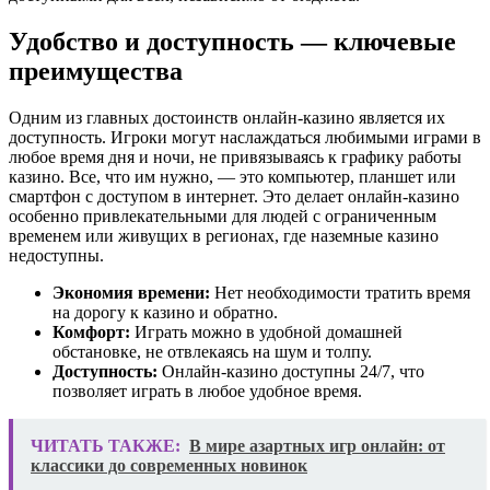
Удобство и доступность — ключевые
преимущества
Одним из главных достоинств онлайн-казино является их
доступность. Игроки могут наслаждаться любимыми играми в
любое время дня и ночи, не привязываясь к графику работы
казино. Все, что им нужно, — это компьютер, планшет или
смартфон с доступом в интернет. Это делает онлайн-казино
особенно привлекательными для людей с ограниченным
временем или живущих в регионах, где наземные казино
недоступны.
Экономия времени:
Нет необходимости тратить время
на дорогу к казино и обратно.
Комфорт:
Играть можно в удобной домашней
обстановке, не отвлекаясь на шум и толпу.
Доступность:
Онлайн-казино доступны 24/7, что
позволяет играть в любое удобное время.
ЧИТАТЬ ТАКЖЕ:
В мире азартных игр онлайн: от
классики до современных новинок