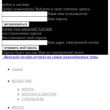
войти в систему
Добро пожаловать! Войдите в свою учётную запись
Ваше имя пользователя
Ваш пароль
Forgot your password? Get help
восстановление пароля
Восстановите свой пароль
Ваш адрес электронной почты
Пароль будет выслан Вам по электронной почте.
Женский онлайн-журнал на самые разнообразные темы
Главная
МОДА&СТИЛЬ
ГАРДЕРОБ
АКСЕССУАРЫ & БИЖУТЕРИЯ
СТИЛЬНАЯ ОБУВЬ
КРАСОТА