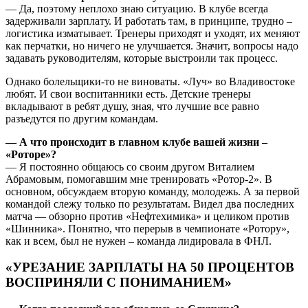
— Да, поэтому неплохо знаю ситуацию. В клубе всегда
задерживали зарплату. И работать там, в принципе, трудно –
логистика изматывает. Тренеры приходят и уходят, их меняют
как перчатки, но ничего не улучшается. Значит, вопросы надо
задавать руководителям, которые выстроили так процесс.
Однако болельщики-то не виноваты. «Луч» во Владивостоке
любят. И свои воспитанники есть. Детские тренеры
вкладывают в ребят душу, зная, что лучшие все равно
разъедутся по другим командам.
— А что происходит в главном клубе вашей жизни –
«Роторе»?
— Я постоянно общаюсь со своим другом Виталием
Абрамовым, помогавшим мне тренировать «Ротор-2». В
основном, обсуждаем вторую команду, молодежь. А за первой
командой слежу только по результатам. Видел два последних
матча — обзорно против «Нефтехимика» и целиком против
«Шинника». Понятно, что перерыв в чемпионате «Ротору»,
как и всем, был не нужен – команда лидировала в ФНЛ.
«УРЕЗАНИЕ ЗАРПЛАТЫ НА 50 ПРОЦЕНТОВ
ВОСПРИНЯЛИ С ПОНИМАНИЕМ»