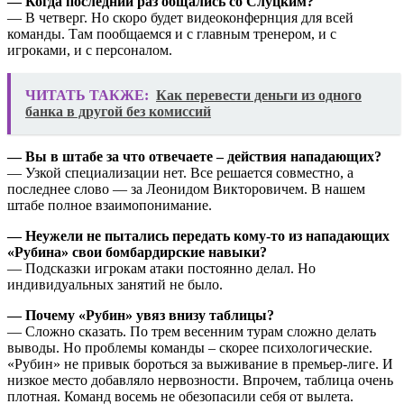
— Когда последний раз общались со Слуцким?
— В четверг. Но скоро будет видеоконфернция для всей
команды. Там пообщаемся и с главным тренером, и с
игроками, и с персоналом.
ЧИТАТЬ ТАКЖЕ:
Как перевести деньги из одного
банка в другой без комиссий
— Вы в штабе за что отвечаете – действия нападающих?
— Узкой специализации нет. Все решается совместно, а
последнее слово — за Леонидом Викторовичем. В нашем
штабе полное взаимопонимание.
— Неужели не пытались передать кому-то из нападающих
«Рубина» свои бомбардирские навыки?
— Подсказки игрокам атаки постоянно делал. Но
индивидуальных занятий не было.
— Почему «Рубин» увяз внизу таблицы?
— Сложно сказать. По трем весенним турам сложно делать
выводы. Но проблемы команды – скорее психологические.
«Рубин» не привык бороться за выживание в премьер-лиге. И
низкое место добавляло нервозности. Впрочем, таблица очень
плотная. Команд восемь не обезопасили себя от вылета.