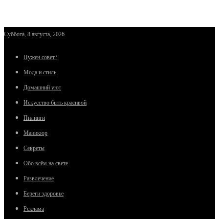
Суббота, 8 августа, 2026
Нужен совет?
Мода и стиль
Домашний уют
Искусство быть красивой
Пилинги
Маникюр
Секреты
Обо всём на свете
Развлечение
Береги здоровье
Реклама