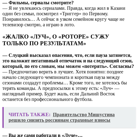
— Фильмы, сериалы смотрите?
— Я не увлекаюсь сериалами. Правда, когда жил в Казани
один без семьи, посмотрел «Триггер» по Первому.
Понравилось… А сейчас в узком семейном кругу чаще не
телевизор смотрю, а играю в лото.
«ЖАЛКО «ЛУЧ», О «РОТОРЕ» СУЖУ
ТОЛЬКО ПО РЕЗУЛЬТАТАМ»
— Слуцкий высказал опасения, что, если пауза затянется,
это наложит негативный отпечаток и на следующий сезон,
который, по его словам, мы можем «потерять». Согласны?
— Предпочитаю верить в лучшее. Хотя понятно: позднее
начало следующего чемпионата и короткая пауза между
сезонами создадут проблемы… Кроме того, не хотелось бы
терять команды. А предпосылки к этому есть: «Луч» —
наглядный пример. Будет жаль, если Дальний Восток
останется без профессионального футбола.
ЧИТАТЬ ТАКЖЕ:
Правительство Мишустина
решило снизить россиянам страховые взносы
— Вы же сами работали в «Луче»…