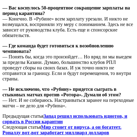
— Вас коснулось 50-процентное сокращение зарплаты на
период карантина?
— Конечно. В «Рубине» всем зарплату урезали. И никто не
возмущался, восприняли эту меру с пониманием. Здесь не все
зависит от руководства клуба. Есть еще и спонсорские
обязательств.
— Где команда будет готовиться к возобновлению
чемпионата?
— Понять бы, когда это произойдет… Но вряд ли мы выедем
за пределы Казани. Думаю, большинство клубов РПЛ
проведут сборы на своих базах. И уж точно никто не
отправится за границу. Если и будут перемещения, то внутри
страны.
— Не исключено, что «Рубину» придется сыграть в
стыковых матчах против «Ротора». Думали об этом?
— Нет. И не собираюсь. Настраиваться заранее на переходные
матчи – не дело для «Рубина».
Предыдущая статья
Запад решил использовать идиотов, и
сорвать в России карантин
Следующая статья
Мир стонет от вируса, а он богатеет.
Роналду вот-вот заработает миллиард долларов