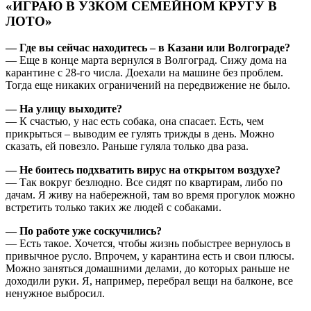
«ИГРАЮ В УЗКОМ СЕМЕЙНОМ КРУГУ В
ЛОТО»
— Где вы сейчас находитесь – в Казани или Волгограде?
— Еще в конце марта вернулся в Волгоград. Сижу дома на
карантине с 28-го числа. Доехали на машине без проблем.
Тогда еще никаких ограничений на передвижение не было.
— На улицу выходите?
— К счастью, у нас есть собака, она спасает. Есть, чем
прикрыться – выводим ее гулять трижды в день. Можно
сказать, ей повезло. Раньше гуляла только два раза.
— Не боитесь подхватить вирус на открытом воздухе?
— Так вокруг безлюдно. Все сидят по квартирам, либо по
дачам. Я живу на набережной, там во время прогулок можно
встретить только таких же людей с собаками.
— По работе уже соскучились?
— Есть такое. Хочется, чтобы жизнь побыстрее вернулось в
привычное русло. Впрочем, у карантина есть и свои плюсы.
Можно заняться домашними делами, до которых раньше не
доходили руки. Я, например, перебрал вещи на балконе, все
ненужное выбросил.