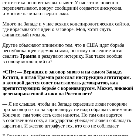
статистика непонятная выплывет. У нас это мгновенно
перепечатывают, вокруг сообщений создается дискуссия,
и многие начинают верить лжи.
Много на Западе и у нас всяких конспирологических сайтов,
где вбрасываются идеи о заговоре. Мол, хотят сдуть
финансовый пузырь.
Другие объясняют эпидемию тем, что в США идет борьба
республиканцев с демократами, поэтому последние хотят
свалить
Трампа
и раздувают истерику. Как такое вообще
в голову могло прийти?
«СП»: — Верящих в заговор много и на самом Западе.
Кстати, и штаб Трампа разослал инструкцию агитаторам,
в которой дается совет выставлять демократов, как
препятствующих борьбе с коронавирусом. Может, никакой
целенаправленной атаки на Россию нет?
—
Я не слышал, чтобы на Западе серьезные люди говорили
про заговор и что на коронавирус не надо обращать внимания.
Конечно, там тоже есть свои идиоты. Но там они варятся
в собственном соку, а государство убеждает людей соблюдать
карантин. И жестко штрафует тех, кто его не соблюдает.