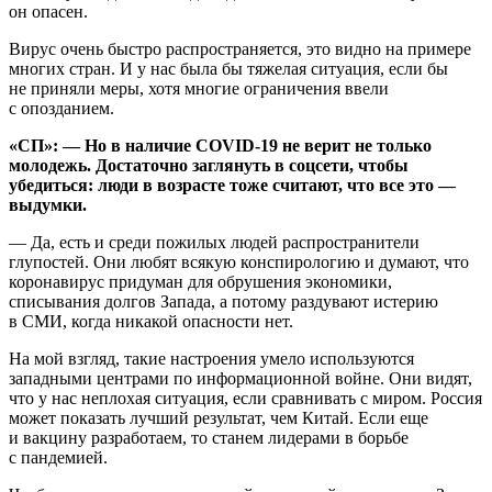
он опасен.
Вирус очень быстро распространяется, это видно на примере
многих стран. И у нас была бы тяжелая ситуация, если бы
не приняли меры, хотя многие ограничения ввели
с опозданием.
«СП»: — Но в наличие
COVID
-19 не верит не только
молодежь. Достаточно заглянуть в соцсети, чтобы
убедиться: люди в возрасте тоже считают, что все это —
выдумки.
— Да, есть и среди пожилых людей распространители
глупостей. Они любят всякую конспирологию и думают, что
коронавирус придуман для обрушения экономики,
списывания долгов Запада, а потому раздувают истерию
в СМИ, когда никакой опасности нет.
На мой взгляд, такие настроения умело используются
западными центрами по информационной войне. Они видят,
что у нас неплохая ситуация, если сравнивать с миром. Россия
может показать лучший результат, чем Китай. Если еще
и вакцину разработаем, то станем лидерами в борьбе
с пандемией.