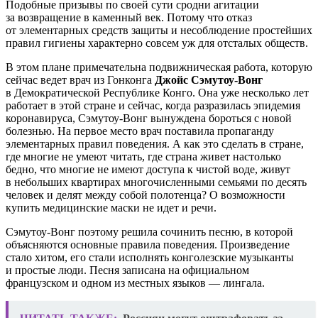
Подобные призывы по своей сути сродни агитации
за возвращение в каменный век. Потому что отказ
от элементарных средств защиты и несоблюдение простейших
правил гигиены характерно совсем уж для отсталых обществ.
В этом плане примечательна подвижническая работа, которую
сейчас ведет врач из Гонконга
Джойс Сэмутоу-Вонг
в Демократической Республике Конго. Она уже несколько лет
работает в этой стране и сейчас, когда разразилась эпидемия
коронавируса, Сэмутоу-Вонг вынуждена бороться с новой
болезнью. На первое место врач поставила пропаганду
элементарных правил поведения. А как это сделать в стране,
где многие не умеют читать, где страна живет настолько
бедно, что многие не имеют доступа к чистой воде, живут
в небольших квартирах многочисленными семьями по десять
человек и делят между собой полотенца? О возможности
купить медицинские маски не идет и речи.
Сэмутоу-Вонг поэтому решила сочинить песню, в которой
объясняются основные правила поведения. Произведение
стало хитом, его стали исполнять конголезские музыканты
и простые люди. Песня записана на официальном
французском и одном из местных языков — лингала.