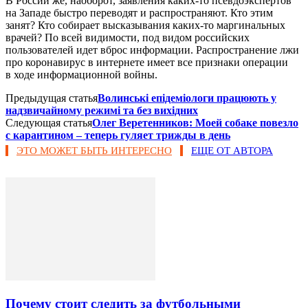
В России же, наоборот, заявления каких-то псевдоэкспертов
на Западе быстро переводят и распространяют. Кто этим
занят? Кто собирает высказывания каких-то маргинальных
врачей? По всей видимости, под видом российских
пользователей идет вброс информации. Распространение лжи
про коронавирус в интернете имеет все признаки операции
в ходе информационной войны.
Предыдущая статья
Волинські епідеміологи працюють у
надзвичайному режимі та без вихідних
Следующая статья
Олег Веретенников: Моей собаке повезло
с карантином – теперь гуляет трижды в день
ЭТО МОЖЕТ БЫТЬ ИНТЕРЕСНО
ЕЩЕ ОТ АВТОРА
Почему стоит следить за футбольными