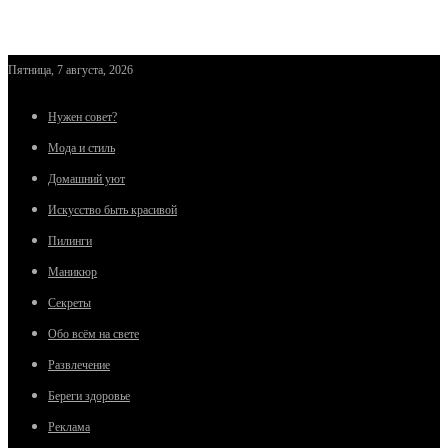
Пятница, 7 августа, 2026
Нужен совет?
Мода и стиль
Домашний уют
Искусство быть красивой
Пилинги
Маникюр
Секреты
Обо всём на свете
Развлечение
Береги здоровье
Реклама