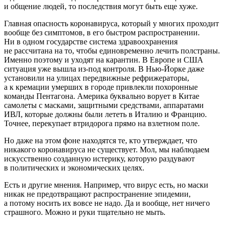
и общение людей, то последствия могут быть еще хуже.
Главная опасность коронавируса, который у многих проходит
вообще без симптомов, в его быстром распространении.
Ни в одном государстве система здравоохранения
не рассчитана на то, чтобы единовременно лечить полстраны.
Именно поэтому и уходят на карантин. В Европе и США
ситуация уже вышла из-под контроля. В Нью-Йорке даже
установили на улицах передвижные рефрижераторы,
а к кремации умерших в городе привлекли похоронные
команды Пентагона. Америка буквально ворует в Китае
самолеты с масками, защитными средствами, аппаратами
ИВЛ, которые должны были лететь в Италию и Францию.
Точнее, перекупает втридорога прямо на взлетном поле.
Но даже на этом фоне находятся те, кто утверждает, что
никакого коронавируса не существует. Мол, мы наблюдаем
искусственно созданную истерику, которую раздувают
в политических и экономических целях.
Есть и другие мнения. Например, что вирус есть, но маски
никак не предотвращают распространение эпидемии,
а потому носить их вовсе не надо. Да и вообще, нет ничего
страшного. Можно и руки тщательно не мыть.