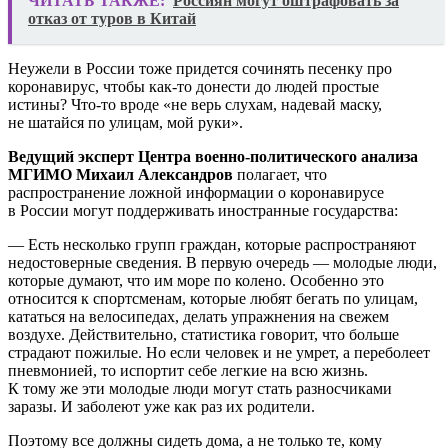
ЧИТАТЬ ТАКЖЕ:
Россиян могут оштрафовать за
отказ от туров в Китай
Неужели в России тоже придется сочинять песенку про
коронавирус, чтобы как-то донести до людей простые
истины? Что-то вроде «не верь слухам, надевай маску,
не шатайся по улицам, мой руки».
Ведущий эксперт Центра военно-политического анализа
МГИМО Михаил Александров
полагает, что
распространение ложной информации о коронавирусе
в России могут поддерживать иностранные государства:
— Есть несколько групп граждан, которые распространяют
недостоверные сведения. В первую очередь — молодые люди,
которые думают, что им море по колено. Особенно это
относится к спортсменам, которые любят бегать по улицам,
кататься на велосипедах, делать упражнения на свежем
воздухе. Действительно, статистика говорит, что больше
страдают пожилые. Но если человек и не умрет, а переболеет
пневмонией, то испортит себе легкие на всю жизнь.
К тому же эти молодые люди могут стать разносчиками
заразы. И заболеют уже как раз их родители.
Поэтому все должны сидеть дома, а не только те, кому