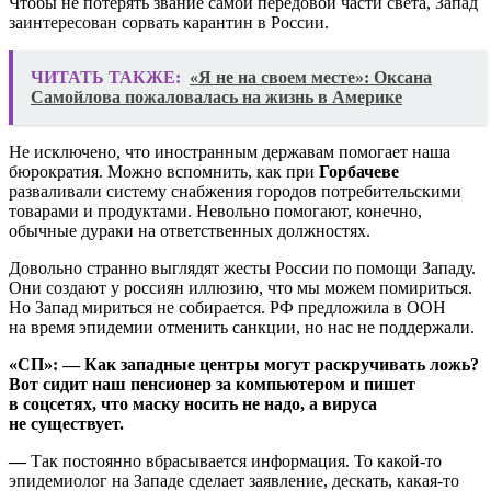
Чтобы не потерять звание самой передовой части света, Запад
заинтересован сорвать карантин в России.
ЧИТАТЬ ТАКЖЕ:
«Я не на своем месте»: Оксана
Самойлова пожаловалась на жизнь в Америке
Не исключено, что иностранным державам помогает наша
бюрократия. Можно вспомнить, как при
Горбачеве
разваливали систему снабжения городов потребительскими
товарами и продуктами. Невольно помогают, конечно,
обычные дураки на ответственных должностях.
Довольно странно выглядят жесты России по помощи Западу.
Они создают у россиян иллюзию, что мы можем помириться.
Но Запад мириться не собирается. РФ предложила в ООН
на время эпидемии отменить санкции, но нас не поддержали.
«СП»: — Как западные центры могут раскручивать ложь?
Вот сидит наш пенсионер за компьютером и пишет
в соцсетях, что маску носить не надо, а вируса
не существует.
—
Так постоянно вбрасывается информация. То какой-то
эпидемиолог на Западе сделает заявление, дескать, какая-то