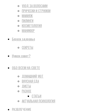
УХОД ЗА ВОЛОСАМИ
ПРИЧЕСКИ И СТРИЖКИ
МАКИЯЖ
ПИЛИНГИ
КОСМЕТОЛОГИЯ
МАНИКЮР
Береги здоровье
СЕКРЕТЫ
Нужен совет?
ОБО ВСЕМ НА СВЕТЕ
ДОМАШНИЙ УЮТ
ВКУСНАЯ ЕДА
ДИЕТЫ
РАЗНОЕ
СТАТЬИ
АКТУАЛЬНАЯ ПСИХОЛОГИЯ
РАЗВЛЕЧЕНИЕ