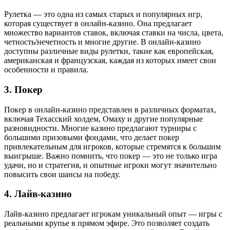
Рулетка — это одна из самых старых и популярных игр,
которая существует в онлайн-казино. Она предлагает
множество вариантов ставок, включая ставки на числа, цвета,
четность/нечетность и многие другие. В онлайн-казино
доступны различные виды рулетки, такие как европейская,
американская и французская, каждая из которых имеет свои
особенности и правила.
3. Покер
Покер в онлайн-казино представлен в различных форматах,
включая Техасский холдем, Омаху и другие популярные
разновидности. Многие казино предлагают турниры с
большими призовыми фондами, что делает покер
привлекательным для игроков, которые стремятся к большим
выигрыше. Важно помнить, что покер — это не только игра
удачи, но и стратегия, и опытные игроки могут значительно
повысить свои шансы на победу.
4. Лайв-казино
Лайв-казино предлагает игрокам уникальный опыт — игры с
реальными крупье в прямом эфире. Это позволяет создать