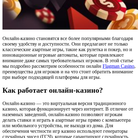
Онлайн-казино становятся все более популярными благодаря
своему удобству и доступности. Они предлагают не только
классические азартные игры, такие как рулетка и покер, но и
инновационные игровые автоматы, которые привлекают
внимание даже самых требовательных игроков. В этой статье
мы подробно рассмотрим особенности онлайн
Flagman Сasino
,
преимущества для игроков и на что стоит обратить внимание
при выборе подходящей платформы для игры.
Как работает онлайн-казино?
Онлайн-казино — это виртуальная версия традиционного
казино, которая функционирует через интернет. В отличие от
наземных заведений, онлайн-казино позволяют игрокам
делать ставки и играть в азартные игры прямо с компьютера
или мобильного устройства, не выходя из дома. Для
обеспечения честности игр казино используют генераторы
случайных чисел (ГСЧ), которые гарантируют случайность