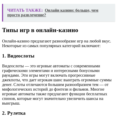
ЧИТАТЬ ТАКЖЕ:
Онлайн казино: больше, чем
просто развлечение?
Типы игр в онлайн-казино
Онлайн-казино предлагают разнообразие игр на любой вкус.
Некоторые из самых популярных категорий включают:
1. Видеослоты
Видеослоты — это игровые автоматы с современными
графическими элементами и интересными бонусными
раундами. Эти игры могут включать прогрессивные
джекпоты, что дает игрокам шанс выиграть огромные суммы
денег. Слоты отличаются большим разнообразием тем — от
мифологических историй до фэнтези и фильмов. Многие
игровые автоматы также предлагают функции бесплатных
спинов, которые могут значительно увеличить шансы на
выигрыш.
2. Рулетка