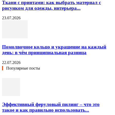
Ткани с принтами: как выбрать материал с
рисунком для одежды, интерьера...
23.07.2026
Помолвочное кольцо и украшение на каждый
день: в чём принципиальная разница
22.07.2026
Популярные посты
Эффективный феруловый пилинг – что это
такое и как правильно использовать...