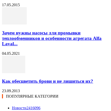
17.05.2015
Зачем нужны насосы для промывки
теплообменников и особенности агрегата Alfa
Laval...
04.05.2021
Как обесцветить брови и не лишиться их?
23.09.2013
ПОПУЛЯРНЫЕ КАТЕГОРИИ
Новости24
16096