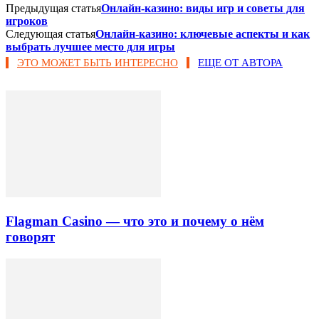
Предыдущая статья
Онлайн-казино: виды игр и советы для
игроков
Следующая статья
Онлайн-казино: ключевые аспекты и как
выбрать лучшее место для игры
ЭТО МОЖЕТ БЫТЬ ИНТЕРЕСНО
ЕЩЕ ОТ АВТОРА
Flagman Casino — что это и почему о нём
говорят