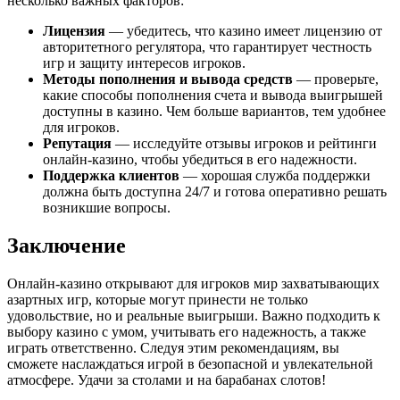
несколько важных факторов:
Лицензия
— убедитесь, что казино имеет лицензию от
авторитетного регулятора, что гарантирует честность
игр и защиту интересов игроков.
Методы пополнения и вывода средств
— проверьте,
какие способы пополнения счета и вывода выигрышей
доступны в казино. Чем больше вариантов, тем удобнее
для игроков.
Репутация
— исследуйте отзывы игроков и рейтинги
онлайн-казино, чтобы убедиться в его надежности.
Поддержка клиентов
— хорошая служба поддержки
должна быть доступна 24/7 и готова оперативно решать
возникшие вопросы.
Заключение
Онлайн-казино открывают для игроков мир захватывающих
азартных игр, которые могут принести не только
удовольствие, но и реальные выигрыши. Важно подходить к
выбору казино с умом, учитывать его надежность, а также
играть ответственно. Следуя этим рекомендациям, вы
сможете наслаждаться игрой в безопасной и увлекательной
атмосфере. Удачи за столами и на барабанах слотов!