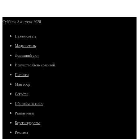
Суббота, 8 августа, 2026
Нужен совет?
Мода и стиль
Домашний уют
Искусство быть красивой
Пилинги
Маникюр
Секреты
Обо всём на свете
Развлечение
Береги здоровье
Реклама