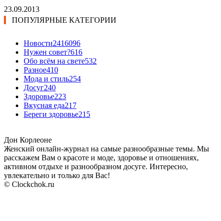
23.09.2013
ПОПУЛЯРНЫЕ КАТЕГОРИИ
Новости24
16096
Нужен совет?
616
Обо всём на свете
532
Разное
410
Мода и стиль
254
Досуг
240
Здоровье
223
Вкусная еда
217
Береги здоровье
215
Дон Корлеоне
Женский онлайн-журнал на самые разнообразные темы. Мы
расскажем Вам о красоте и моде, здоровье и отношениях,
активном отдыхе и разнообразном досуге. Интересно,
увлекательно и только для Вас!
© Clockchok.ru