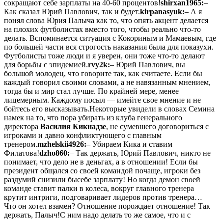
сокращают себе зарплаты на 40-60 процентов!
shirxan1965:
–
Как сказал Юрий Павлович, так и будет.
kirpanasyuk:
– А я
понял слова Юрия Палыча как то, что опять акцент делается
на плохих футболистах вместо того, чтобы реально что-то
делать. Вспоминается ситуация с Кокориным и Мамаевым, где
по большей части вся строгость наказания была для показухи.
Футболисты тоже люди и я уверен, они тоже что-то делают
для борьбы с эпидемией.
rvy2k:
– Юрий Павлович, вы
большой молодец, что говорите так, как считаете. Если бы
каждый говорил своими словами, а не навязанным мнением,
тогда бы и мир стал лучше. По крайней мере, менее
лицемерным. Каждому посыл — имейте свое мнение и не
бойтесь его высказывать.
Некоторые увидели в словах Семина
намек на то, что пора убирать из клуба генерального
директора
Василия Кикнадзе
, не сумевшего договориться с
игроками и давно конфликтующего с главным
тренером.
mzhelskii4926:
– Убираем Кика и ставим
Филатова!
dzho860:
– Так держать, Юрий Павлович, никто не
понимает, что дело не в деньгах, а в отношении! Если бы
президент общался со своей командой почаще, игроки без
раздумий снизили бысебе зарплату! Но когда демон своей
команде ставит палки в колеса, вокруг главного тренера
крутит интриги, подговаривает лидеров против тренера…
Что он хотел взамен? Отношение порождает отношение! Так
держать, Палыч!С ним надо делать то же самое, что и с