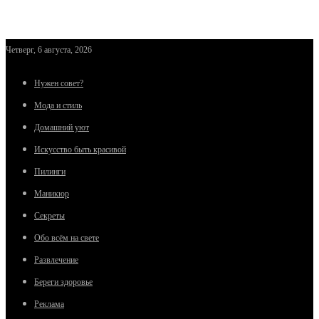
Четверг, 6 августа, 2026
Нужен совет?
Мода и стиль
Домашний уют
Искусство быть красивой
Пилинги
Маникюр
Секреты
Обо всём на свете
Развлечение
Береги здоровье
Реклама