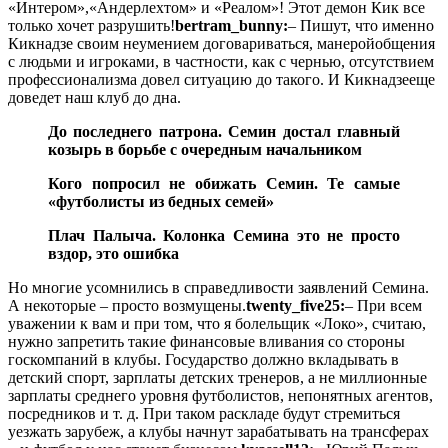
«Интером»,«Андерлехтом» и «Реалом»! Этот демон Кик все
только хочет разрушить!
bertram_bunny:
– Пишут, что именно
Кикнадзе своим неумением договариваться, манеройобщения
с людьми и игроками, в частности, как с чернью, отсутствием
профессионализма довел ситуацию до такого. И Кикнадзееще
доведет наш клуб до дна.
До последнего патрона. Семин достал главный
козырь в борьбе с очередным начальником
Кого попросил не обижать Семин. Те самые
«футболисты из бедных семей»
Плач Палыча. Колонка Семина это не просто
вздор, это ошибка
Но многие усомнились в справедливости заявлений Семина.
А некоторые – просто возмущены.
twenty_five25:
– При всем
уважении к вам и при том, что я болельщик «Локо», считаю,
нужно запретить такие финансовые вливания со стороны
госкомпаний в клубы. Государство должно вкладывать в
детский спорт, зарплаты детских тренеров, а не миллионные
зарплаты среднего уровня футболистов, непонятных агентов,
посредников и т. д. При таком раскладе будут стремиться
уезжать зарубеж, а клубы начнут зарабатывать на трансферах