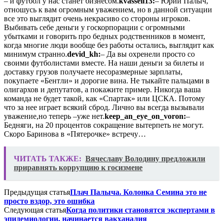
– и футбол у нас станет бизнесом.
kvassell13:
– Юрий Палыч,
отношусь к вам огромным уважением, но в данной ситуации
все это выглядит очень некрасиво со стороны игроков.
Выбивать себе деньги у госкорпорации с огромными
убытками и говорить про бедных родственников в момент,
когда многие люди вообще без работы остались, выглядит как
минимум странно.
devid_kh:
– Да вы охренели просто со
своими футболистами вместе. На наши деньги за билеты и
доставку грузов получаете несоразмерные зарплаты,
покупаете «Бентли» и дорогие вина. Не тыкайте пальцами в
олигархов и депутатов, а покажите пример. Никогда ваша
команда не будет такой, как «Спартак» или ЦСКА. Потому
что за нее играет всякий сброд. Лично вы всегда вызывали
уважение,но теперь –уже нет.
keep_an_eye_on_voron:
–
Бедняги, на 20 процентов сокращение вытерпеть не могут.
Скоро Баринова в «Пятерочке» встречу…
ЧИТАТЬ ТАКЖЕ:
Вячеславу Володину предложили
приравнять коррупцию к госизмене
Предыдущая статья
Плач Палыча. Колонка Семина это не
просто вздор, это ошибка
Следующая статья
Когда политики становятся экспертами в
эпидемиологии, начинается вакханалия