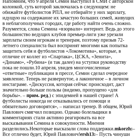
Напомним, что 9 апреля Семин выступил в СМИ с авторской
колонкой, суть которой заключалась в следующем: не
обижайте футболистов РПЛ, не отбирайте у них зарплату,
идущую на содержание их зачастую больших семей, живущих
в неблагополучных городах, где работу найти очень сложно.
Разумеется, слова Семина «взорвали» интернет. Ведь до этого
большинство ведущих клубов премьер-лиги уже урезали
зарплаты своим игрокам и тренерам, поэтому призыв 72-
летнего специалиста был воспринят многими как попытка
защитить себя и футболистов «Локомотива», которые, в
отличие от коллег из «Спартака», ЦСКА, «Зенита»,
«Динамо», «Рубина» (и так далее) на уступки руководству
пока не пошли.
10 апреля, увидев многочисленные
«ответные» публикации в прессе, Семин сделал очередное
заявление. Теперь не развернутое, а лаконичное – в личном
инстаграме. «Дискуссия, которая сейчас происходит, даст
значительно больше пользы (видимо, пропущено «для
борьбы». –
прим. ред
.) с эпидемией в нашей стране! А
футболисты никогда не отказывались от помощи и
обязательно договорятся», – написал тренер. В общем, Юрий
Павлович смягчил позицию. Однако болельщики в
комментариях стали активно реагировать на все
высказывания Семина в совокупности. Мнения
разделились.
Некоторые высказали слова поддержки.
mkorzh:
–
Все отлично будет, Юрий Павлович!
ersh13:
– Пусть чинуши