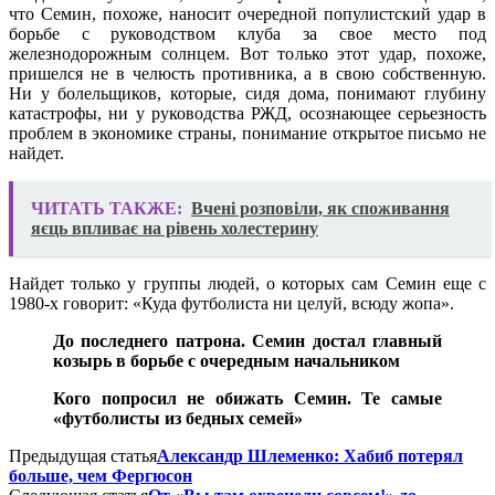
что Семин, похоже, наносит очередной популистский удар в
борьбе с руководством клуба за свое место под
железнодорожным солнцем. Вот только этот удар, похоже,
пришелся не в челюсть противника, а в свою собственную.
Ни у болельщиков, которые, сидя дома, понимают глубину
катастрофы, ни у руководства РЖД, осознающее серьезность
проблем в экономике страны, понимание открытое письмо не
найдет.
ЧИТАТЬ ТАКЖЕ:
Вчені розповіли, як споживання
яєць впливає на рівень холестерину
Найдет только у группы людей, о которых сам Семин еще с
1980-х говорит: «Куда футболиста ни целуй, всюду жопа».
До последнего патрона. Семин достал главный
козырь в борьбе с очередным начальником
Кого попросил не обижать Семин. Те самые
«футболисты из бедных семей»
Предыдущая статья
Александр Шлеменко: Хабиб потерял
больше, чем Фергюсон