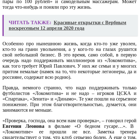
пары по 100 рублей» и самодельным массажерам. Может
тогда что-нибудь и поняли про эту жизнь.
ЧИТАТЬ ТАКЖЕ:
Красивые открытки с Вербным
воскресеньем 12 апреля 2020 года
Особенно про нынешнюю жизнь, когда кто-то уже уволен,
кто-то на грани увольнения, а у кого-то на глазах рушится
свой небольшой бизнес. В это время, само собой, в первую
очередь надо поддерживать миллионеров из «Локомотива»,
как того требует Юрий Павлович. У них же семьи и у многих
притом немалые (намек на то, что некоторые легионеры, да и
россияне, содержат всю родню).
Правда, немного странно, что надо поддерживать только
футболистов «Локомотива» и не надо – игроков ЦСКА и
«Спартака», «Зенита» и «Динамо». Те уже пошли на серьезное
понижение. При этом благотворительностью, думается, они
занимаются не меньше.
«Проверка, господа, она всем нам проверка», – говорил герой
Евгения Леонова
в фильме «О бедном гусаре…». В
«Локомотиве» ее прошли не все. Заметка тренера
свидетельствует о том, что клуб серьезно болен. А еще о том,