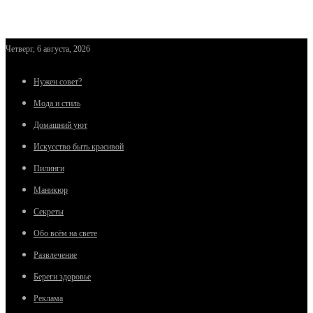
Четверг, 6 августа, 2026
Нужен совет?
Мода и стиль
Домашний уют
Искусство быть красивой
Пилинги
Маникюр
Секреты
Обо всём на свете
Развлечение
Береги здоровье
Реклама