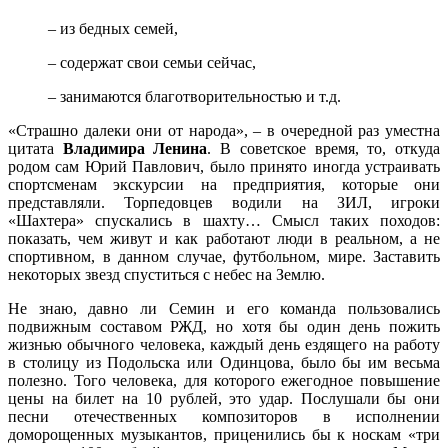
– из бедных семей,
– содержат свои семьи сейчас,
– занимаются благотворительностью и т.д.
«Страшно далеки они от народа», – в очередной раз уместна
цитата
Владимира Ленина
. В советское время, то, откуда
родом сам Юрий Павлович, было принято иногда устраивать
спортсменам экскурсии на предприятия, которые они
представляли. Торпедовцев водили на ЗИЛ, игроки
«Шахтера» спускались в шахту… Смысл таких походов:
показать, чем живут и как работают люди в реальном, а не
спортивном, в данном случае, футбольном, мире. Заставить
некоторых звезд спуститься с небес на Землю.
Не знаю, давно ли Семин и его команда пользовались
подвижным составом РЖД, но хотя бы один день пожить
жизнью обычного человека, каждый день ездящего на работу
в столицу из Подольска или Одинцова, было бы им весьма
полезно. Того человека, для которого ежегодное повышение
цены на билет на 10 рублей, это удар. Послушали бы они
песни отечественных композиторов в исполнении
доморощенных музыкантов, приценились бы к носкам «три