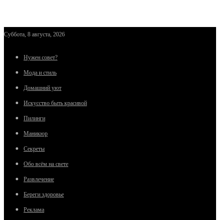
Суббота, 8 августа, 2026
Нужен совет?
Мода и стиль
Домашний уют
Искусство быть красивой
Пилинги
Маникюр
Секреты
Обо всём на свете
Развлечение
Береги здоровье
Реклама