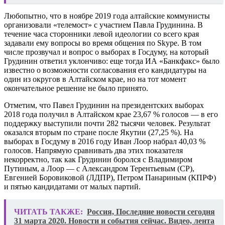
Любопытно, что в ноябре 2019 года алтайские коммунисты
организовали «телемост» с участием Павла Грудинина. В
течение часа сторонники левой идеологии со всего края
задавали ему вопросы во время общения по Skype. В том
числе прозвучал и вопрос о выборах в Госдуму, на который
Грудинин ответил уклончиво: еще тогда ИА «Банкфакс» было
известно о возможности согласования его кандидатуры на
один из округов в Алтайском крае, но на тот момент
окончательное решение не было принято.
Отметим, что Павел Грудинин на президентских выборах
2018 года получил в Алтайском крае 23,67 % голосов — в его
поддержку выступили почти 282 тысячи человек. Результат
оказался вторым по стране после Якутии (27,25 %). На
выборах в Госдуму в 2016 году Иван Лоор набрал 40,03 %
голосов. Напрямую сравнивать два этих показателя
некорректно, так как Грудинин боролся с Владимиром
Путиным, а Лоор — с Александром Терентьевым (СР),
Евгенией Боровиковой (ЛДПР), Петром Панариным (КПРФ)
и пятью кандидатами от малых партий.
ЧИТАТЬ ТАКЖЕ:
Россия, Последние новости сегодня
31 марта 2020. Новости и события сейчас. Видео, лента