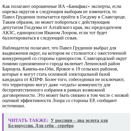
Как полагают опрошенные ИА «Банкфакс» эксперты, если
нарезка округов к следующим выборам не изменится, то
Павел Грудинин попытается пройти в Госдуму в Славгороде.
Таким образом, он может побороться с действующим
депутатом Госдумы от Алтайского края, экс-председателем
АКЗС, единороссом Иваном Лоором, если тот будет
баллотироваться в следующий созыв.
Наблюдатели полагают, что Павел Грудинин выбрал для
выдвижения округ, на котором не столкнется с ожесточенной
конкуренцией со стороны единороссов. Славгородский округ
помимо одноименного города включает Ленинский район
Барнаула, Камень-на-Оби, Яровое и 19 сельских районов,
которые и могут стать основной электоральной базой
кандидата от КПРФ. Более того, собеседники не исключают,
что территорию могут даже «отдать» коммунисту для
беспрепятственного избрания в рамках возможной
договоренности. Это может быть связано в том числе с низкой
оценкой эффективности Лоора со стороны ЕР, сообщают
источники.
ЧИТАТЬ ТАКЖЕ:
У россиян – два золота для
Белоруссии. Для себя - серебро