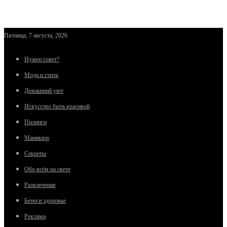
Пятница, 7 августа, 2026
Нужен совет?
Мода и стиль
Домашний уют
Искусство быть красивой
Пилинги
Маникюр
Секреты
Обо всём на свете
Развлечение
Береги здоровье
Реклама