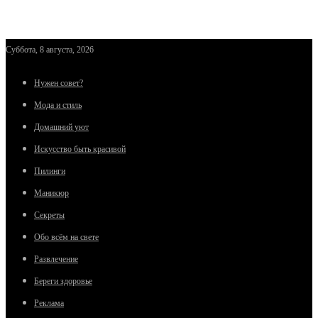
Суббота, 8 августа, 2026
Нужен совет?
Мода и стиль
Домашний уют
Искусство быть красивой
Пилинги
Маникюр
Секреты
Обо всём на свете
Развлечение
Береги здоровье
Реклама