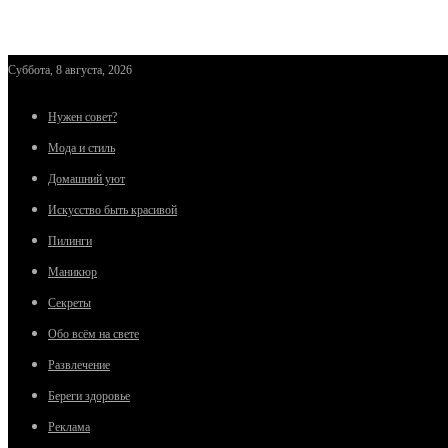
Суббота, 8 августа, 2026
Нужен совет?
Мода и стиль
Домашний уют
Искусство быть красивой
Пилинги
Маникюр
Секреты
Обо всём на свете
Развлечение
Береги здоровье
Реклама