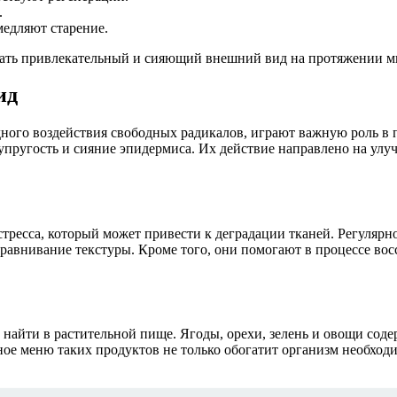
.
едляют старение.
ать привлекательный и сияющий внешний вид на протяжении мн
ид
ного воздействия свободных радикалов, играют важную роль в 
пругость и сияние эпидермиса. Их действие направлено на улуч
ресса, который может привести к деградации тканей. Регулярно
авнивание текстуры. Кроме того, они помогают в процессе восст
айти в растительной пище. Ягоды, орехи, зелень и овощи соде
ное меню таких продуктов не только обогатит организм необхо