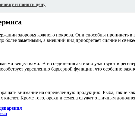
новку и понять цену
ермиса
ржании здоровья кожного покрова. Они способны проникать в в
аздо более заметными, а внешний вид приобретает сияние и свеже
имыми веществами. Эти соединения активно участвуют в реген
пособствует укреплению барьерной функции, что особенно важн
ращать внимание на определенную продукцию. Рыба, такие как л
х кислот. Кроме того, орехи и семена служат отличным дополне
щеварения
еса