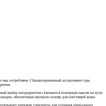
что мы потребляем. Сбалансированный ассортимент еды
рения.
ьный выбор ингредиентов становится основным шагом на пути
нкции, обеспечивая прочную основу для блестящей кожи.
е открывает широкие горизонты для создания уникальных