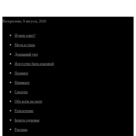
Воскресенье, 9 августа, 2026
Нужен совет?
Мода и стиль
Домашний уют
Искусство быть красивой
Пилинги
Маникюр
Секреты
Обо всём на свете
Развлечение
Береги здоровье
Реклама