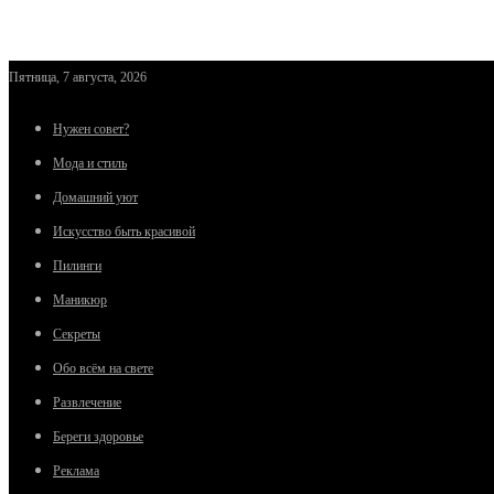
Пятница, 7 августа, 2026
Нужен совет?
Мода и стиль
Домашний уют
Искусство быть красивой
Пилинги
Маникюр
Секреты
Обо всём на свете
Развлечение
Береги здоровье
Реклама