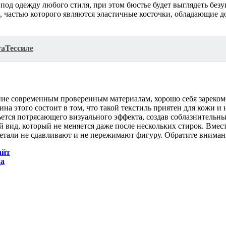
ь под одежду любого стиля, при этом бюстье будет выглядеть бе
, частью которого являются эластичные косточки, обладающие д
гаТессиле
ние современным проверенным материалам, хорошо себя зареком
 этого состоит в том, что такой текстиль приятен для кожи и 
ется потрясающего визуального эффекта, создав соблазнительны
вид, который не меняется даже после нескольких стирок. Вмест
етали не сдавливают и не пережимают фигуру. Обратите вниман
айт
да