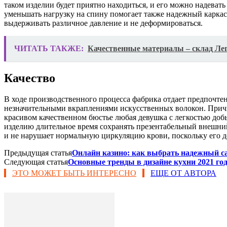
таком изделии будет приятно находиться, и его можно надеват
уменьшать нагрузку на спину помогает также надежный каркас
выдерживать различное давление и не деформироваться.
ЧИТАТЬ ТАКЖЕ:
Качественные материалы – склад Ле
Качество
В ходе производственного процесса фабрика отдает предпочте
незначительными вкраплениями искусственных волокон. Причина
красивом качественном бюстье любая девушка с легкостью добь
изделию длительное время сохранять презентабельный внешний 
и не нарушает нормальную циркуляцию крови, поскольку его д
Предыдущая статья
Онлайн казино: как выбрать надежный с
Следующая статья
Основные тренды в дизайне кухни 2021 го
ЭТО МОЖЕТ БЫТЬ ИНТЕРЕСНО
ЕЩЕ ОТ АВТОРА