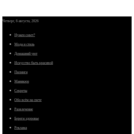
Четверг, 6 августа, 2026
Нужен совет?
Мода и стиль
Домашний уют
Искусство быть красивой
Пилинги
Маникюр
Секреты
Обо всём на свете
Развлечение
Береги здоровье
Реклама