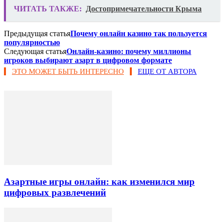
ЧИТАТЬ ТАКЖЕ:
Достопримечательности Крыма
Предыдущая статья
Почему онлайн казино так пользуется
популярностью
Следующая статья
Онлайн-казино: почему миллионы
игроков выбирают азарт в цифровом формате
ЭТО МОЖЕТ БЫТЬ ИНТЕРЕСНО
ЕЩЕ ОТ АВТОРА
Азартные игры онлайн: как изменился мир
цифровых развлечений