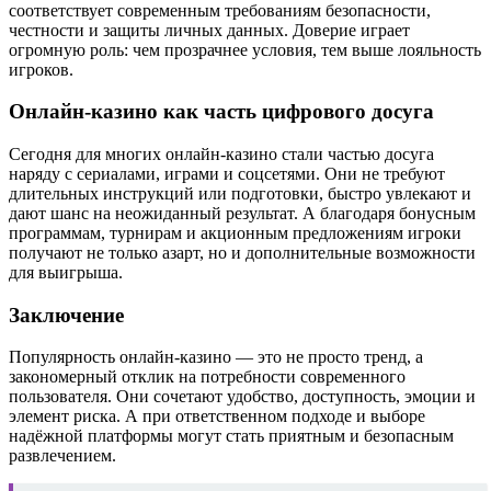
соответствует современным требованиям безопасности,
честности и защиты личных данных. Доверие играет
огромную роль: чем прозрачнее условия, тем выше лояльность
игроков.
Онлайн-казино как часть цифрового досуга
Сегодня для многих онлайн-казино стали частью досуга
наряду с сериалами, играми и соцсетями. Они не требуют
длительных инструкций или подготовки, быстро увлекают и
дают шанс на неожиданный результат. А благодаря бонусным
программам, турнирам и акционным предложениям игроки
получают не только азарт, но и дополнительные возможности
для выигрыша.
Заключение
Популярность онлайн-казино — это не просто тренд, а
закономерный отклик на потребности современного
пользователя. Они сочетают удобство, доступность, эмоции и
элемент риска. А при ответственном подходе и выборе
надёжной платформы могут стать приятным и безопасным
развлечением.