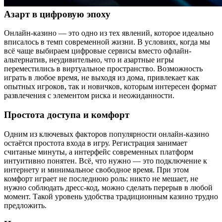
Азарт в цифровую эпоху
Онлайн-казино — это одно из тех явлений, которое идеально
вписалось в темп современной жизни. В условиях, когда мы
всё чаще выбираем цифровые сервисы вместо офлайн-
альтернатив, неудивительно, что и азартные игры
переместились в виртуальное пространство. Возможность
играть в любое время, не выходя из дома, привлекает как
опытных игроков, так и новичков, которым интересен формат
развлечения с элементом риска и неожиданности.
Простота доступа и комфорт
Одним из ключевых факторов популярности онлайн-казино
остаётся простота входа в игру. Регистрация занимает
считаные минуты, а интерфейс современных платформ
интуитивно понятен. Всё, что нужно — это подключение к
интернету и минимальное свободное время. При этом
комфорт играет не последнюю роль: никто не мешает, не
нужно соблюдать дресс-код, можно сделать перерыв в любой
момент. Такой уровень удобства традиционным казино трудно
предложить.