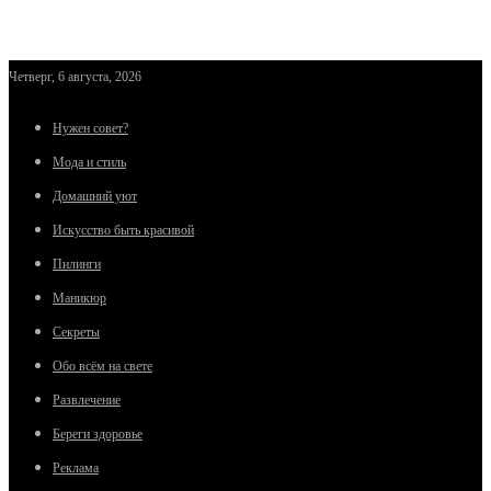
Четверг, 6 августа, 2026
Нужен совет?
Мода и стиль
Домашний уют
Искусство быть красивой
Пилинги
Маникюр
Секреты
Обо всём на свете
Развлечение
Береги здоровье
Реклама