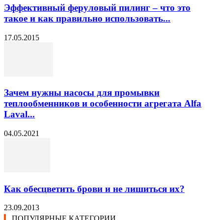
Эффективный феруловый пилинг – что это
такое и как правильно использовать...
17.05.2015
Зачем нужны насосы для промывки
теплообменников и особенности агрегата Alfa
Laval...
04.05.2021
Как обесцветить брови и не лишиться их?
23.09.2013
ПОПУЛЯРНЫЕ КАТЕГОРИИ