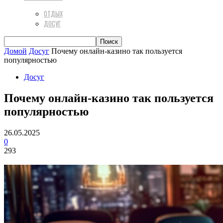
ОТДЫХ
ДОСУГ
Домой
Досуг
Почему онлайн-казино так пользуется
популярностью
Досуг
Почему онлайн-казино так пользуется
популярностью
26.05.2025
0
293