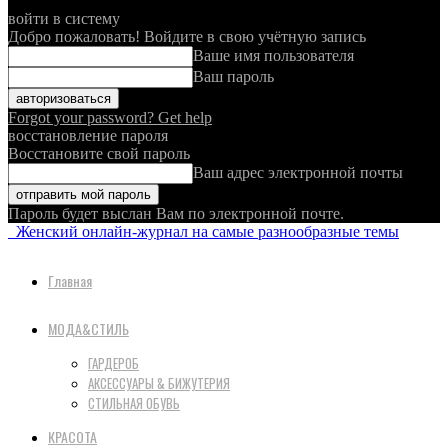
войти в систему
Добро пожаловать! Войдите в свою учётную запись
Ваше имя пользователя
Ваш пароль
Forgot your password? Get help
восстановление пароля
Восстановите свой пароль
Ваш адрес электронной почты
Пароль будет выслан Вам по электронной почте.
Женский онлайн-журнал на самые разнообразные темы
Главная
МОДА&СТИЛЬ
ГАРДЕРОБ
АКСЕССУАРЫ & БИЖУТЕРИЯ
СТИЛЬНАЯ ОБУВЬ
КРАСОТА