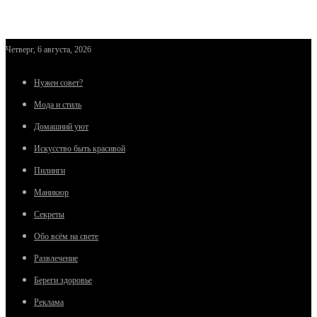
Четверг, 6 августа, 2026
Нужен совет?
Мода и стиль
Домашний уют
Искусство быть красивой
Пилинги
Маникюр
Секреты
Обо всём на свете
Развлечение
Береги здоровье
Реклама