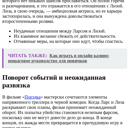
которого нет никаких шансов прославиться. Он полон горечи
и разочарования, и это отражается в его отношениях с Лизой.
Лиза, в свою очередь, — амбициозная актриса, но ее карьера
застопорилась, и она вынуждена довольствоваться
второстепенными ролями.
Неудачные отношения между Ларсом и Лизой.
Их взаимное желание сбежать от действительности.
Отчаянные меры, на которые они идут, чтобы спастись.
ЧИТАТЬ ТАКЖЕ:
Как играть в онлайн казино:
пошаговое руководство для новичков
Поворот событий и неожиданная
развязка
В фильме «
Поездка
» мастерски сочетаются элементы
напряженного триллера и черной комедии. Когда Ларс и Лиза
раскрывают свои планы, фильм принимает неожиданный
оборот. Их попытка убийства становится нелепым фарсом,
поскольку они не могут довести дело до конца. В конце
концов, их жажда мести превращается в причудливую игру в
кошки-мышки.