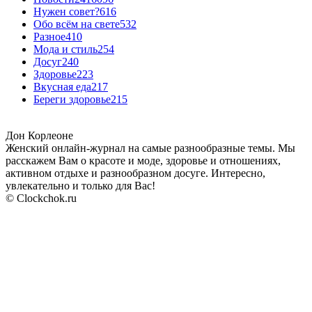
Нужен совет?
616
Обо всём на свете
532
Разное
410
Мода и стиль
254
Досуг
240
Здоровье
223
Вкусная еда
217
Береги здоровье
215
Дон Корлеоне
Женский онлайн-журнал на самые разнообразные темы. Мы
расскажем Вам о красоте и моде, здоровье и отношениях,
активном отдыхе и разнообразном досуге. Интересно,
увлекательно и только для Вас!
© Clockchok.ru