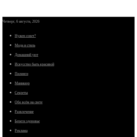
Четверг, 6 августа, 2026
Нужен совет?
Мода и стиль
Домашний уют
Искусство быть красивой
Пилинги
Маникюр
Секреты
Обо всём на свете
Развлечение
Береги здоровье
Реклама