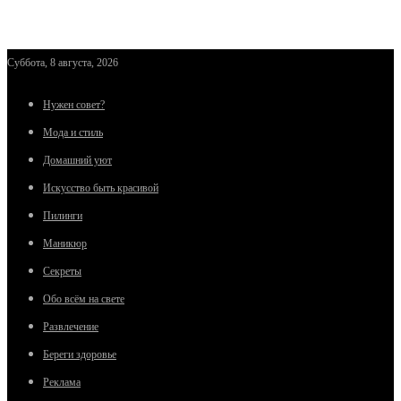
Суббота, 8 августа, 2026
Нужен совет?
Мода и стиль
Домашний уют
Искусство быть красивой
Пилинги
Маникюр
Секреты
Обо всём на свете
Развлечение
Береги здоровье
Реклама