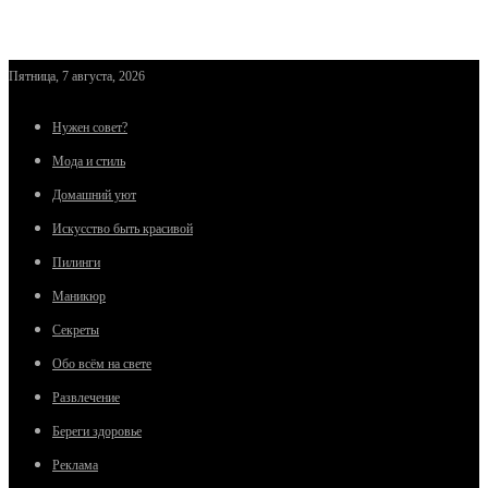
Пятница, 7 августа, 2026
Нужен совет?
Мода и стиль
Домашний уют
Искусство быть красивой
Пилинги
Маникюр
Секреты
Обо всём на свете
Развлечение
Береги здоровье
Реклама