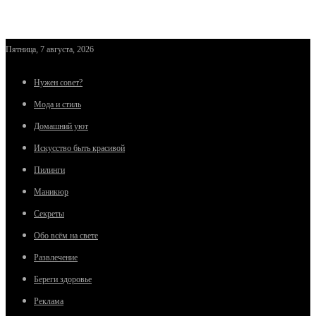
Пятница, 7 августа, 2026
Нужен совет?
Мода и стиль
Домашний уют
Искусство быть красивой
Пилинги
Маникюр
Секреты
Обо всём на свете
Развлечение
Береги здоровье
Реклама