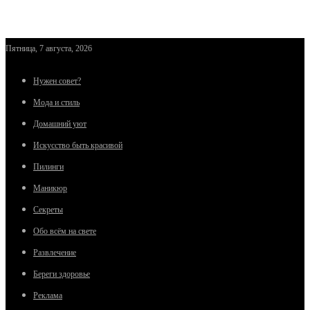
Пятница, 7 августа, 2026
Нужен совет?
Мода и стиль
Домашний уют
Искусство быть красивой
Пилинги
Маникюр
Секреты
Обо всём на свете
Развлечение
Береги здоровье
Реклама