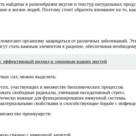
ь найдены в разнообразии вкусов и текстур натуральных продук
нию в жизни людей. Поэтому стоит обратить внимание на то, ка
е помогают организму защищаться от различных заболеваний. 
гут стать важным элементом в рационе, обеспечивая необходи
й: эффективный подход к здоровью ваших ногтей
ных сил, можно выделить:
угих, участвующих в множестве биохимических процессов.
овать свободные радикалы, уменьшая оксидативный стресс.
ритически важные для функционирования иммунной системы.
актериальными свойствами и способствующие борьбе с инфекц
множество преимуществ:
мую связано с иммунной защитой.