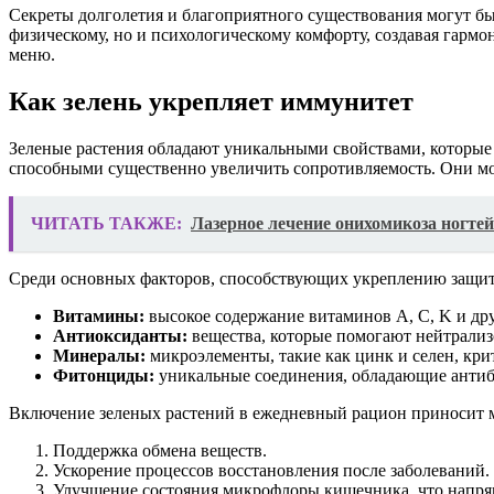
Секреты долголетия и благоприятного существования могут быт
физическому, но и психологическому комфорту, создавая гармо
меню.
Как зелень укрепляет иммунитет
Зеленые растения обладают уникальными свойствами, которы
способными существенно увеличить сопротивляемость. Они мо
ЧИТАТЬ ТАКЖЕ:
Лазерное лечение онихомикоза ногте
Среди основных факторов, способствующих укреплению защит
Витамины:
высокое содержание витаминов A, C, K и др
Антиоксиданты:
вещества, которые помогают нейтрализ
Минералы:
микроэлементы, такие как цинк и селен, к
Фитонциды:
уникальные соединения, обладающие антиб
Включение зеленых растений в ежедневный рацион приносит 
Поддержка обмена веществ.
Ускорение процессов восстановления после заболеваний.
Улучшение состояния микрофлоры кишечника, что напря