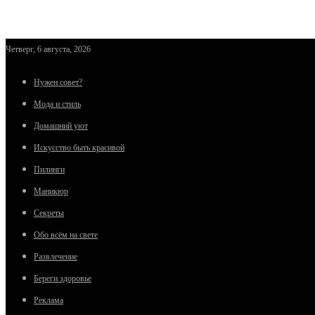
Четверг, 6 августа, 2026
Нужен совет?
Мода и стиль
Домашний уют
Искусство быть красивой
Пилинги
Маникюр
Секреты
Обо всём на свете
Развлечение
Береги здоровье
Реклама