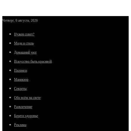
Четверг, 6 августа, 2026
Нужен совет?
Мода и стиль
Домашний уют
Искусство быть красивой
Пилинги
Маникюр
Секреты
Обо всём на свете
Развлечение
Береги здоровье
Реклама