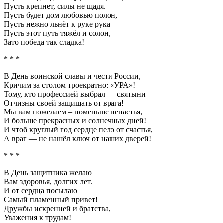
Пусть крепнет, силы не щадя.
Пусть будет дом любовью полон,
Пусть нежно льнёт к руке рука.
Пусть этот путь тяжёл и солон,
Зато победа так сладка!
* * *
В День воинской славы и чести России,
Кричим за столом троекратно: «УРА»!
Тому, кто профессией выбрал — святыни
Отчизны своей защищать от врага!
Мы вам пожелаем – поменьше ненастья,
И больше прекрасных и солнечных дней!
И чтоб круглый год сердце пело от счастья,
А враг — не нашёл ключ от наших дверей!
* * *
В День защитника желаю
Вам здоровья, долгих лет.
И от сердца посылаю
Самый пламенный привет!
Дружбы искренней и братства,
Уважения к трудам!