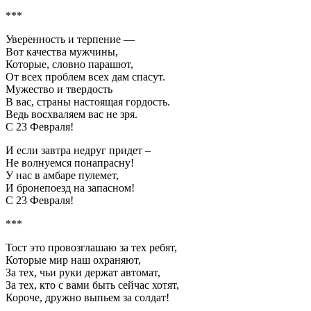
***
Уверенность и терпение —
Вот качества мужчины,
Которые, словно парашют,
От всех проблем всех дам спасут.
Мужество и твердость
В вас, страны настоящая гордость.
Ведь восхваляем вас не зря.
С 23 Февраля!
И если завтра недруг придет –
Не волнуемся понапрасну!
У нас в амбаре пулемет,
И бронепоезд на запасном!
С 23 Февраля!
***
Тост это провозглашаю за тех ребят,
Которые мир наш охраняют,
За тех, чьи руки держат автомат,
За тех, кто с вами быть сейчас хотят,
Короче, дружно выпьем за солдат!